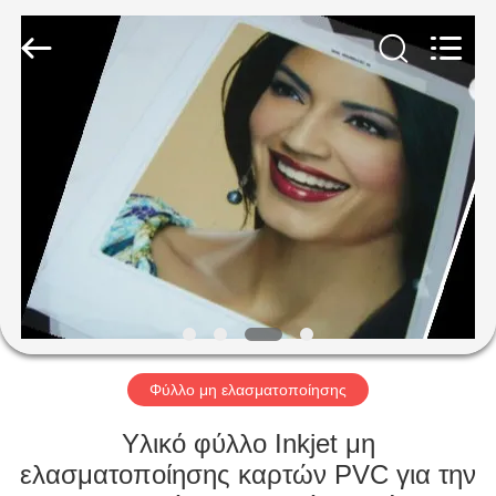
MKarte
Material
Technology
(Tianjin)
Limited.
All
Rights
Reserved.
ΣΠΊΤΙ
ΠΡΟΪΌΝΤΑ
ΒΊΝΤΕΟ
ΣΧΕΤΙΚΆ
ΜΕ
ΕΜΆΣ
Φύλλο μη ελασματοποίησης
Υλικό φύλλο Inkjet μη
ΕΠΙΣΚΕΨΉ
ελασματοποίησης καρτών PVC για την