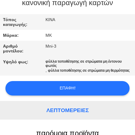
ΕΡΓΟΣΤΑΣΊΟΥ
κανονική παραγωγή καρτών
ΈΛΕΓΧΟΣ
Τόπος
ΚΙΝΑ
καταγωγής:
ΠΟΙΌΤΗΤΑΣ
Μάρκα:
MK
Αριθμό
Mni-3
ΕΠΙΚΟΙΝΩΝΉΣΤΕ
μοντέλου:
ΜΑΖΊ
Υψηλό φως:
φύλλα τοποθέτησης σε στρώματα μη έντονου
φωτός
ΜΑΣ
,
φύλλα τοποθέτησης σε στρώματα μη θερμότητας
ΕΙΔΉΣΕΙΣ
ΕΠΑΦΉ!
ΖΗΤΉΣΤΕ
ΛΕΠΤΟΜΈΡΕΙΕΣ
ΜΙΑ
ΠΡΟΣΦΟΡΆ
παρόμοια προϊόντα