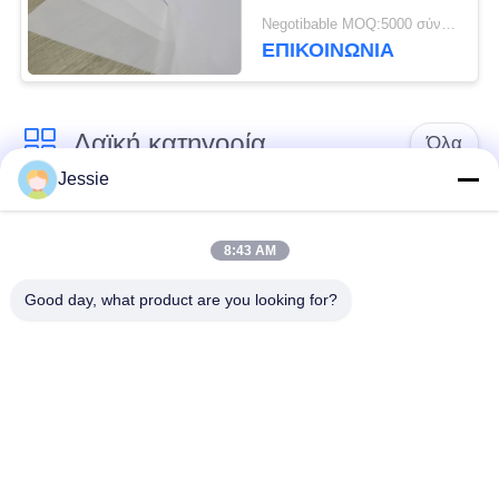
ελασματοποίησης PVC
Negotibable MOQ:5000 σύνολα (3 φύλλα ανά φύλλο)
ΕΠΙΚΟΙΝΩΝΙΑ
Λαϊκή κατηγορία
Όλα
Jessie
Υλικό έξυπνων
Υλικό καρτών PVC
καρτών
8:43 AM
Good day, what product are you looking for?
Εκτυπώσιμα φύλλα
Ψηφιακά φύλλα PVC
PVC Inkjet
εκτύπωσης
Το PVC έντυσε την
Φύλλο πυρήνων
επικάλυψη
PVC
Τοποθετημένο σε