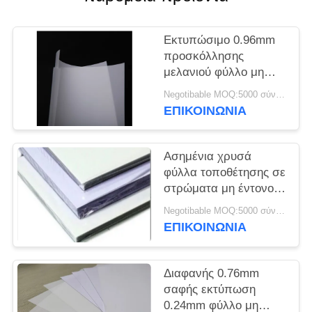
SITEMAP
Εκτυπώσιμο 0.96mm
προσκόλλησης
PRIVACY
μελανιού φύλλο μη
ελασματοποίησης
POLICY
Negotibable MOQ:5000 σύνολα (3 φύλλα ανά φύλλο)
Inkjet
ΕΠΙΚΟΙΝΩΝΙΑ
Ασημένια χρυσά
φύλλα τοποθέτησης σε
στρώματα μη έντονου
φωτός A4 200*300mm
Negotibable MOQ:5000 σύνολα (3 φύλλα ανά φύλλο)
ΕΠΙΚΟΙΝΩΝΙΑ
Διαφανής 0.76mm
σαφής εκτύπωση
0.24mm φύλλο μη