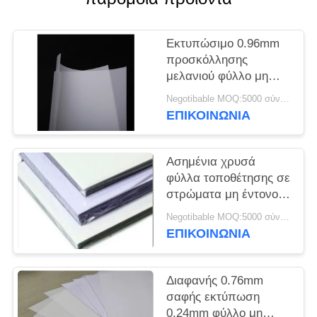
SITEMAP
Εκτυπώσιμο 0.96mm
προσκόλλησης
PRIVACY
μελανιού φύλλο μη
POLICY
ελασματοποίησης
Negotibable MOQ:5000 σύνολα (3 φύλλα ανά φύλλο)
Inkjet
ΕΠΙΚΟΙΝΩΝΙΑ
Ασημένια χρυσά
φύλλα τοποθέτησης σε
στρώματα μη έντονου
φωτός A4 200*300mm
Negotibable MOQ:5000 σύνολα (3 φύλλα ανά φύλλο)
ΕΠΙΚΟΙΝΩΝΙΑ
Διαφανής 0.76mm
σαφής εκτύπωση
0.24mm φύλλο μη