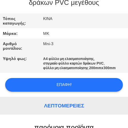
ΕΡΓΟΣΤΑΣΊΟΥ
δράκων PVC μεγέθους
ΈΛΕΓΧΟΣ
Τόπος
ΚΙΝΑ
καταγωγής:
ΠΟΙΌΤΗΤΑΣ
Μάρκα:
MK
Αριθμό
Mni-3
ΕΠΙΚΟΙΝΩΝΉΣΤΕ
μοντέλου:
ΜΑΖΊ
Υψηλό φως:
,
A4 φύλλο μη ελασματοποίησης
,
στιγμιαίο φύλλο καρτών δράκων PVC
ΜΑΣ
φύλλο μη ελασματοποίησης 200mmx300mm
ΕΙΔΉΣΕΙΣ
ΕΠΑΦΉ!
ΖΗΤΉΣΤΕ
ΛΕΠΤΟΜΈΡΕΙΕΣ
ΜΙΑ
ΠΡΟΣΦΟΡΆ
παρόμοια προϊόντα