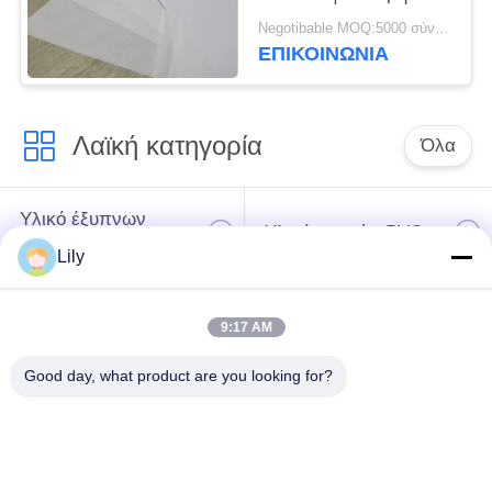
ελασματοποίησης PVC
Negotibable MOQ:5000 σύνολα (3 φύλλα ανά φύλλο)
ΕΠΙΚΟΙΝΩΝΙΑ
Λαϊκή κατηγορία
Όλα
Υλικό έξυπνων
Υλικό καρτών PVC
καρτών
Lily
Εκτυπώσιμα φύλλα
Ψηφιακά φύλλα PVC
9:17 AM
PVC Inkjet
εκτύπωσης
Good day, what product are you looking for?
Το PVC έντυσε την
Φύλλο πυρήνων
επικάλυψη
PVC