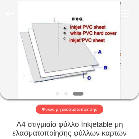
MKarte
Material
Technology
(Tianjin)
Limited.
All
Rights
Reserved.
ΣΠΊΤΙ
ΠΡΟΪΌΝΤΑ
ΒΊΝΤΕΟ
ΣΧΕΤΙΚΆ
ΜΕ
ΕΜΆΣ
Φύλλο μη ελασματοποίησης
A4 στιγμιαίο φύλλο Inkjetable μη
ΕΠΙΣΚΕΨΉ
ελασματοποίησης φύλλων καρτών