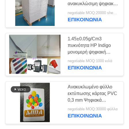
ανακυκλώσιμη ψηφιακή
SITEMAP
εκτύπωση φύλλων PVC
negotiable MOQ:20000 sheets or 2 tons
πλαστικών καρτών
ΕΠΙΚΟΙΝΩΝΙΑ
43
PRIVACY
Το PVC έντυσε την
POLICY
1.45±0.05g/Cm3
επικάλυψη
πυκνότητα HP Indigo
μονομερή ψηφιακή
εκτύπωση φύλλου PVC
negotiable MOQ:1000 κιλά
για λύσεις πλαστικών
ΕΠΙΚΟΙΝΩΝΙΑ
καρτών
37
Ανακυκλωμένο φύλλο
Φύλλο πυρήνων
εκτύπωσης κάρτας PVC
0,3 mm Ψηφιακά
PVC
εκτυπώσιμο φύλλο
negotiable MOQ:30000 φύλλα
ΕΠΙΚΟΙΝΩΝΙΑ