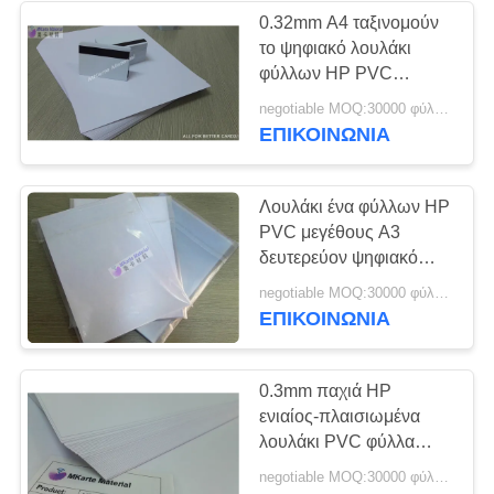
0.32mm A4 ταξινομούν
το ψηφιακό λουλάκι
61
φύλλων HP PVC
Τοποθετημένο σε
εκτύπωσης ενιαίο που
negotiable MOQ:30000 φύλλα ή 2 τόνοι
πλαισιώνει για την
ΕΠΙΚΟΙΝΩΝΙΑ
στρώματα πιάτο
πλαστική κάρτα
χάλυβα
Λουλάκι ένα φύλλων HP
PVC μεγέθους A3
δευτερεύον ψηφιακό
επίστρωμα τυπωμένων
46
negotiable MOQ:30000 φύλλα ή 2 τόνοι
υλών
ΕΠΙΚΟΙΝΩΝΙΑ
Τοποθετημένο σε
στρώματα μαξιλάρι
0.3mm παχιά HP
ενιαίος-πλαισιωμένα
λουλάκι PVC φύλλα
PVC εκτύπωσης
negotiable MOQ:30000 φύλλα ή 2 τόνοι
φύλλων ψηφιακά