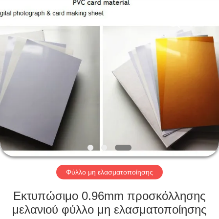
MKarte
Material
Technology
(Tianjin)
Limited.
All
Rights
Reserved.
ΣΠΊΤΙ
ΠΡΟΪΌΝΤΑ
ΒΊΝΤΕΟ
ΣΧΕΤΙΚΆ
ΜΕ
ΕΜΆΣ
Φύλλο μη ελασματοποίησης
Εκτυπώσιμο 0.96mm προσκόλλησης
ΕΠΙΣΚΕΨΉ
μελανιού φύλλο μη ελασματοποίησης