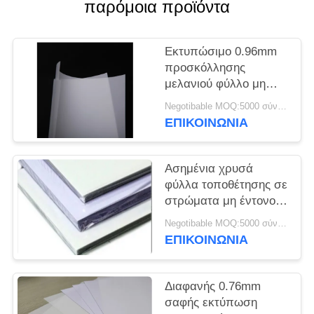
παρόμοια προϊόντα
SITEMAP
Εκτυπώσιμο 0.96mm
PRIVACY
προσκόλλησης
μελανιού φύλλο μη
POLICY
ελασματοποίησης
Negotibable MOQ:5000 σύνολα (3 φύλλα ανά φύλλο)
Inkjet
ΕΠΙΚΟΙΝΩΝΙΑ
Ασημένια χρυσά
φύλλα τοποθέτησης σε
στρώματα μη έντονου
φωτός A4 200*300mm
Negotibable MOQ:5000 σύνολα (3 φύλλα ανά φύλλο)
ΕΠΙΚΟΙΝΩΝΙΑ
Διαφανής 0.76mm
σαφής εκτύπωση