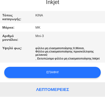
ΕΡΓΟΣΤΑΣΊΟΥ
Inkjet
ΈΛΕΓΧΟΣ
Τόπος
ΚΙΝΑ
καταγωγής:
ΠΟΙΌΤΗΤΑΣ
Μάρκα:
MK
Αριθμό
Mni-3
ΕΠΙΚΟΙΝΩΝΉΣΤΕ
μοντέλου:
ΜΑΖΊ
Υψηλό φως:
,
φύλλο μη ελασματοποίησης 0.96mm
Φύλλο μη ελασματοποίησης προσκόλλησης
ΜΑΣ
μελανιού
,
Εκτυπώσιμο φύλλο μη ελασματοποίησης Inkjet
ΕΙΔΉΣΕΙΣ
ΕΠΑΦΉ!
ΖΗΤΉΣΤΕ
ΛΕΠΤΟΜΈΡΕΙΕΣ
ΜΙΑ
ΠΡΟΣΦΟΡΆ