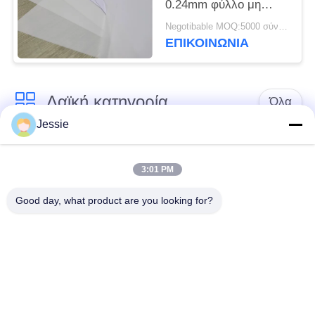
0.24mm φύλλο μη
ελασματοποίησης PVC
Negotibable MOQ:5000 σύνολα (3 φύλλα ανά φύλλο)
ΕΠΙΚΟΙΝΩΝΙΑ
Λαϊκή κατηγορία
Όλα
Jessie
Υλικό έξυπνων
Υλικό καρτών PVC
καρτών
3:01 PM
Good day, what product are you looking for?
Εκτυπώσιμα φύλλα
Ψηφιακά φύλλα PVC
PVC Inkjet
εκτύπωσης
Το PVC έντυσε την
Φύλλο πυρήνων
επικάλυψη
PVC