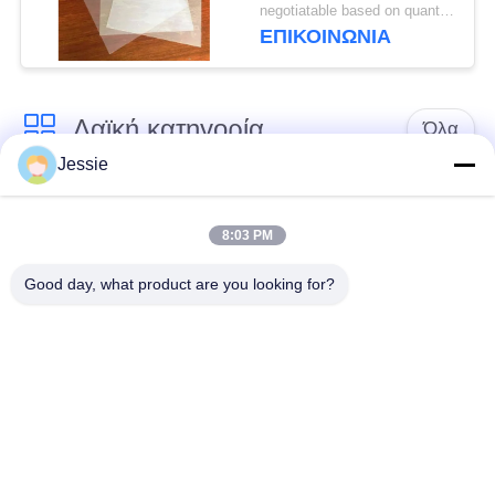
εκτύπωση καρτών για
negotiatable based on quantity MOQ:10000 φύλλα
εκτυπωτή HP Indigo
ΕΠΙΚΟΙΝΩΝΙΑ
M-PET-HIP
Λαϊκή κατηγορία
Όλα
Jessie
Υλικό έξυπνων
Υλικό καρτών PVC
καρτών
8:03 PM
Good day, what product are you looking for?
Εκτυπώσιμα φύλλα
Ψηφιακά φύλλα PVC
PVC Inkjet
εκτύπωσης
Το PVC έντυσε την
Φύλλο πυρήνων
επικάλυψη
PVC
Τοποθετημένο σε
Τοποθετημένο σε