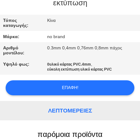
ΕΡΓΟΣΤΑΣΊΟΥ
εκτύπωση
ΈΛΕΓΧΟΣ
Τόπος
Κίνα
καταγωγής:
ΠΟΙΌΤΗΤΑΣ
Μάρκα:
no brand
Αριθμό
0.3mm 0,4mm 0,76mm 0,8mm πάχος
ΕΠΙΚΟΙΝΩΝΉΣΤΕ
μοντέλου:
ΜΑΖΊ
Υψηλό φως:
,
0υλικό κάρτας PVC.4mm
εύκολη εκτύπωση υλικό κάρτας PVC
ΜΑΣ
ΕΠΑΦΉ!
ΕΙΔΉΣΕΙΣ
ΖΗΤΉΣΤΕ
ΛΕΠΤΟΜΈΡΕΙΕΣ
ΜΙΑ
ΠΡΟΣΦΟΡΆ
παρόμοια προϊόντα