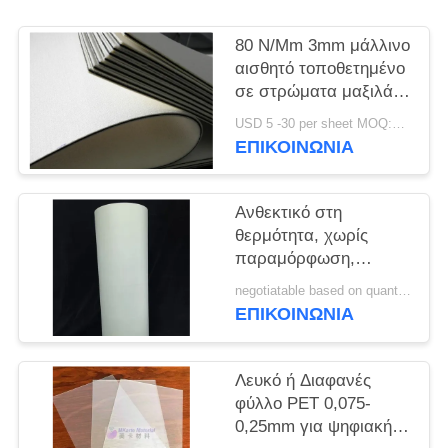
SITEMAP
80 N/Mm 3mm μάλλινο
αισθητό τοποθετημένο
σε στρώματα μαξιλάρι
PRIVACY
μαξιλάρι για την
USD 5 -30 per sheet MOQ:100 PC
POLICY
πιστωτική κάρτα
ΕΠΙΚΟΙΝΩΝΙΑ
Ανθεκτικό στη
θερμότητα, χωρίς
παραμόρφωση,
ανθεκτικό στη
negotiatable based on quantity MOQ:10000 φύλλα
γήρανση από υγρή
ΕΠΙΚΟΙΝΩΝΙΑ
θερμότητα και υψηλή
αντοχή σε εφελκυσμό
φύλλο εκτύπωσης
Λευκό ή Διαφανές
offset PET M-PET-OP
φύλλο PET 0,075-
0,25mm για ψηφιακή