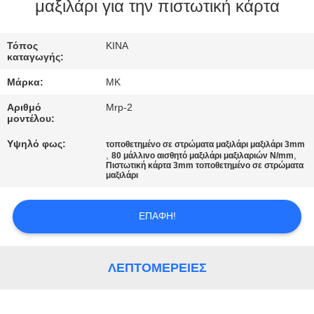
ΕΡΓΟΣΤΑΣΊΟΥ
μαξιλάρι για την πιστωτική κάρτα
ΈΛΕΓΧΟΣ
Τόπος
ΚΙΝΑ
καταγωγής:
ΠΟΙΌΤΗΤΑΣ
Μάρκα:
MK
Αριθμό
Mrp-2
ΕΠΙΚΟΙΝΩΝΉΣΤΕ
μοντέλου:
ΜΑΖΊ
Υψηλό φως:
τοποθετημένο σε στρώματα μαξιλάρι μαξιλάρι 3mm
,
,
80 μάλλινο αισθητό μαξιλάρι μαξιλαριών N/mm
ΜΑΣ
Πιστωτική κάρτα 3mm τοποθετημένο σε στρώματα
μαξιλάρι
ΕΙΔΉΣΕΙΣ
ΕΠΑΦΉ!
ΖΗΤΉΣΤΕ
ΛΕΠΤΟΜΈΡΕΙΕΣ
ΜΙΑ
ΠΡΟΣΦΟΡΆ