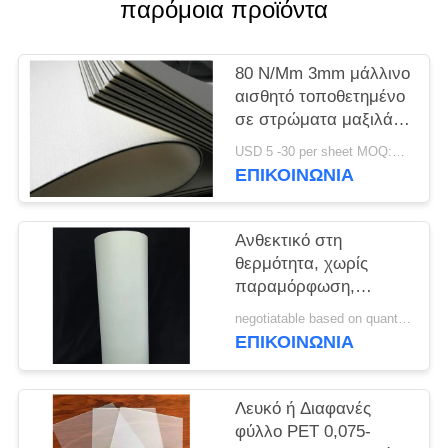
παρόμοια προϊόντα
SITEMAP
80 N/Mm 3mm μάλλινο
PRIVACY
αισθητό τοποθετημένο
σε στρώματα μαξιλάρι
POLICY
μαξιλάρι για την
USD 5 -30 per sheet MOQ:100 PC
πιστωτική κάρτα
ΕΠΙΚΟΙΝΩΝΙΑ
Ανθεκτικό στη
θερμότητα, χωρίς
παραμόρφωση,
ανθεκτικό στη
negotiatable based on quantity MOQ:10000 φύλλα
γήρανση από υγρή
ΕΠΙΚΟΙΝΩΝΙΑ
θερμότητα και υψηλή
αντοχή σε εφελκυσμό
φύλλο εκτύπωσης
Λευκό ή Διαφανές
offset PET M-PET-OP
φύλλο PET 0,075-