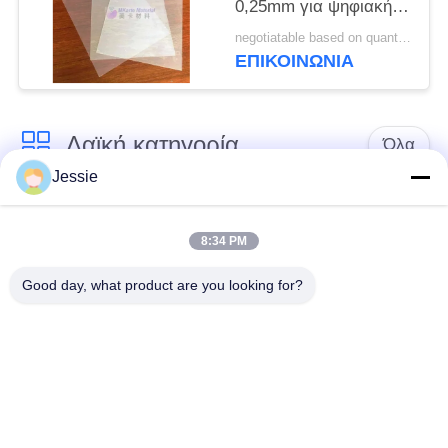
0,25mm για ψηφιακή
εκτύπωση καρτών για
negotiatable based on quantity MOQ:10000 φύλλα
εκτυπωτή HP Indigo
ΕΠΙΚΟΙΝΩΝΙΑ
M-PET-HIP
Λαϊκή κατηγορία
Όλα
Jessie
Υλικό έξυπνων
Υλικό καρτών PVC
καρτών
8:34 PM
Good day, what product are you looking for?
Εκτυπώσιμα φύλλα
Ψηφιακά φύλλα PVC
PVC Inkjet
εκτύπωσης
Το PVC έντυσε την
Φύλλο πυρήνων
επικάλυψη
PVC