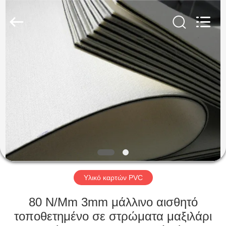
MKarte
Material
Technology
(Tianjin)
Limited.
All
Rights
Reserved.
ΣΠΊΤΙ
ΠΡΟΪΌΝΤΑ
ΒΊΝΤΕΟ
ΣΧΕΤΙΚΆ
ΜΕ
ΕΜΆΣ
Υλικό καρτών PVC
80 N/Mm 3mm μάλλινο αισθητό
ΕΠΙΣΚΕΨΉ
τοποθετημένο σε στρώματα μαξιλάρι