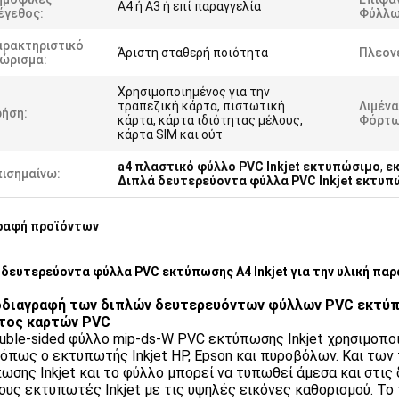
A4 ή A3 ή επί παραγγελία
έγεθος:
Φύλλω
αρακτηριστικό
Άριστη σταθερή ποιότητα
Πλεον
νώρισμα:
Χρησιμοποιημένος για την
τραπεζική κάρτα, πιστωτική
Λιμέν
ρήση:
κάρτα, κάρτα ιδιότητας μέλους,
Φόρτω
κάρτα SIM και ούτ
a4 πλαστικό φύλλο PVC Inkjet εκτυπώσιμο
,
εκ
πισημαίνω:
Διπλά δευτερεύοντα φύλλα PVC Inkjet εκτυπ
ραφή προϊόντων
 δευτερεύοντα φύλλα PVC εκτύπωσης A4 Inkjet για την υλική π
διαγραφή των διπλών δευτερευόντων φύλλων PVC εκτύπωσ
τος καρτών PVC
uble-sided φύλλο mip-ds-W PVC εκτύπωσης Inkjet χρησιμοπο
t όπως ο εκτυπωτής Inkjet HP, Epson και πυροβόλων. Και τω
ωσης Inkjet και το φύλλο μπορεί να τυπωθεί άμεσα και στις
ους εκτυπωτές Inkjet με τις υψηλές εικόνες καθορισμού. Τ