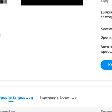
Τιμή:
Συσκε
λεπτομ
Χρόνο
Όροι 
Δυνατ
προσφ
Κ
μερής Ενημέρωση
Περιγραφή Προϊόντων
ημοφιλές
Επιφά