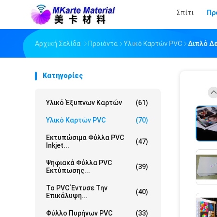
Σπίτι
Πρ
Αρχική Σελίδα
Προϊόντα
Υλικό Καρτών PVC
Διπλό Δε
Κατηγορίες
Υλικό Έξυπνων Καρτών
(61)
Υλικό Καρτών PVC
(70)
Εκτυπώσιμα Φύλλα PVC
(47)
Inkjet...
Ψηφιακά Φύλλα PVC
(39)
Εκτύπωσης...
Το PVC Έντυσε Την
(40)
Επικάλυψη...
Φύλλο Πυρήνων PVC
(33)