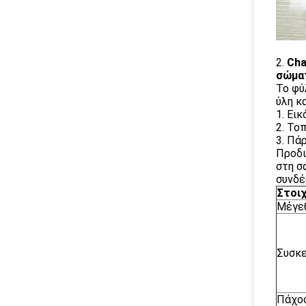
2.
Cha
σώμα
Το φύ
ύλη κ
1. Ει
2. Το
3. Πά
Προδι
στη σ
συνδέ
Στοι
Μέγε
Συσκε
Πάχο