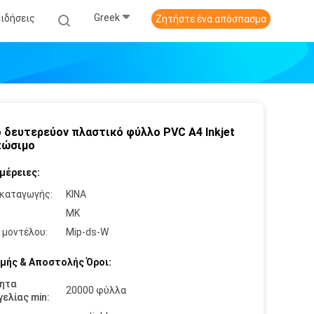
Greek
Ειδήσεις
Ζητήστε ένα απόσπασμα
 δευτερεύον πλαστικό φύλλο PVC A4 Inkjet
πώσιμο
μέρειες:
καταγωγής:
ΚΙΝΑ
:
MK
 μοντέλου:
Mip-ds-W
μής & Αποστολής Όροι:
ητα
20000 φύλλα
ελίας min: