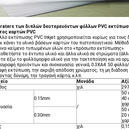
raters των διπλών δευτερευόντων φύλλων PVC εκτύπωσης 
τος καρτών PVC
λλο εκτύπωσης PVC Inkjet χρησιμοποιείται κυρίως για τους
αι κάνει το υλικό βάσεων καρτών του πιστοποιητικού. Μέθο
κόνα-κείμενο τυπωμένων υλών στο «πρόσωπο εκτύπωσης».
ποθετήστε το έντυπο υλικό και άλλα υλικά σε στρώματα (άλλος
ρτε έξω το φυλλόμορφο υλικό για την τακτοποίηση και να ορμ
αγραφή προϊόντων και συσκευασία: γενικά, 0.3XA4. 50 φύλλα
αφή εκτύπωση, την ακριβή απόδοση χρώματος, τη μη διάδοση
οντας δύναμη, την τραγανή κάρτα, κ.λπ.
χείο
Μονάδα
Αξ
θος
χιλ.
29
50 
0.15mm
40 
χα
υασία
/
50 
0.30mm
20 
χα
ς
χιλ.
0,1