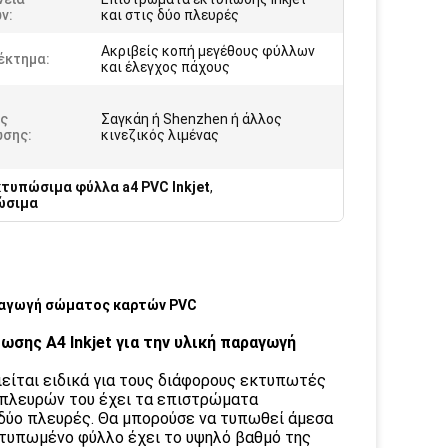
ν:
και στις δύο πλευρές
Ακριβείς κοπή μεγέθους φύλλων
έκτημα:
και έλεγχος πάχους
ας
Σαγκάη ή Shenzhen ή άλλος
σης:
κινεζικός λιμένας
τυπώσιμα φύλλα a4 PVC Inkjet
,
ώσιμα
αραγωγή σώματος καρτών PVC
ης A4 Inkjet για την υλική παραγωγή
ιείται ειδικά για τους διάφορους εκτυπωτές
ν πλευρών του έχει τα επιστρώματα
 δύο πλευρές. Θα μπορούσε να τυπωθεί άμεσα
ο τυπωμένο φύλλο έχει το υψηλό βαθμό της