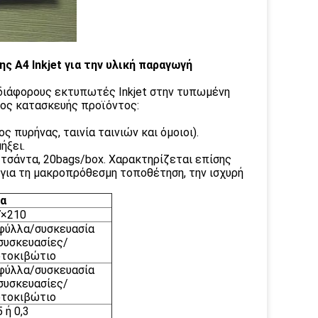
A4 Inkjet για την υλική παραγωγή
 διάφορους εκτυπωτές Inkjet στην τυπωμένη
δος κατασκευής προϊόντος:
 πυρήνας, ταινία ταινιών και όμοιοι).
ήξει.
/τσάντα, 20bags/box. Χαρακτηρίζεται επίσης
 για τη μακροπρόθεσμη τοποθέτηση, την ισχυρή
ία
7×210
φύλλα/συσκευασία
συσκευασίες/
ρτοκιβώτιο
φύλλα/συσκευασία
συσκευασίες/
ρτοκιβώτιο
5 ή 0,3