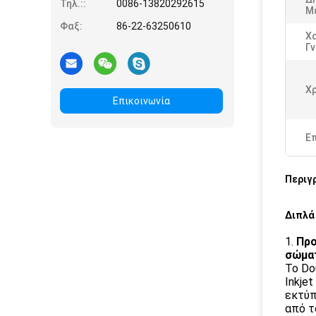
Τηλ.::
0086-13820292615
Μ
Φαξ:
86-22-63250610
Χ
Γ
Χ
Επικοινωνία
Ε
Περιγ
Διπλά
1.
Προ
σώμα
Το Do
Inkje
εκτύπ
από τ