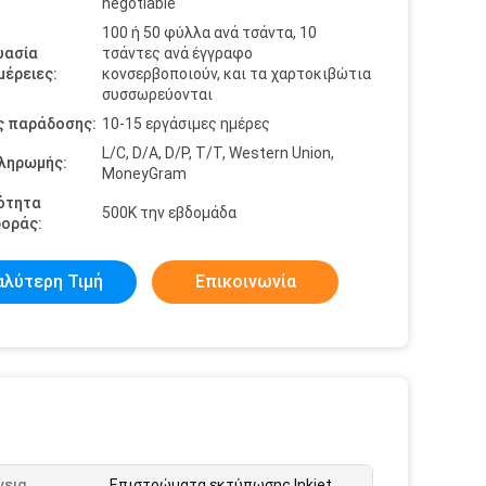
negotiable
100 ή 50 φύλλα ανά τσάντα, 10
υασία
τσάντες ανά έγγραφο
έρειες:
κονσερβοποιούν, και τα χαρτοκιβώτια
συσσωρεύονται
ς παράδοσης:
10-15 εργάσιμες ημέρες
L/C, D/A, D/P, T/T, Western Union,
πληρωμής:
MoneyGram
ότητα
500K την εβδομάδα
οράς:
αλύτερη Τιμή
Επικοινωνία
νεια
Επιστρώματα εκτύπωσης Inkjet