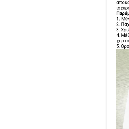
αποκα
ισχυρ
Παράμ
1.
Μέγ
2. Πά
3. Χρ
4. Μέ
χαρτο
5. Όρ