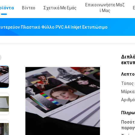
Επικοινωνήστε Μαζ
οϊόντα
Βίντεο
Σχετικά Με Εμάς
Ί Μας
υτερεύον Πλαστικό Φύλλο PVC A4 Inkjet Εκτυπώσιμο
Διπλό
εκτυ
Λεπτο
Τόπος 
Μάρκα
Αριθμό
Πληρω
Ποσότ
παραγγ