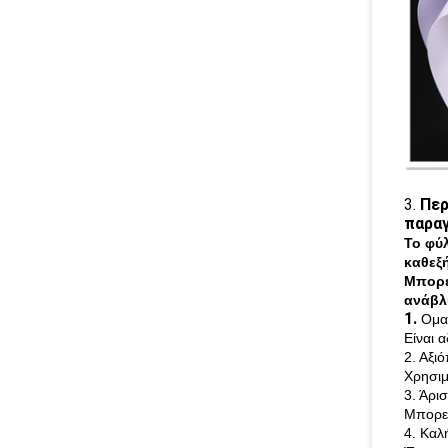
3.
Περ
παρα
Το φύλ
καθεξή
Μπορε
ανάβλ
1.
Ομα
Είναι 
2. Αξι
Χρησιμ
3. Άρι
Μπορεί
4. Καλ