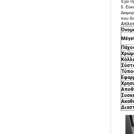
Έχει τ
5. Εύκ
Διαμορ
που δ
Απλοπ
Όνομ
Μέγε
Πάχο
Χρώμ
Κόλλα
Σύστ
Τύπο
Εφαρ
Χρησ
Αποθ
Συσκ
Ακαθ
Διασ