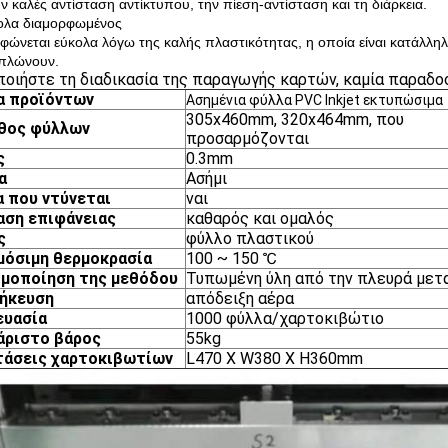
ην καλές αντίσταση αντίκτυπου, την πίεση-αντίσταση και τη διάρκεια.
ολα διαμορφωμένος
φώνεται εύκολα λόγω της καλής πλαστικότητας, η οποία είναι κατάλληλ
ιπλώνουν.
οιήστε τη διαδικασία της παραγωγής καρτών, καμία παραδο
α προϊόντων
Ασημένια φύλλα PVC Inkjet εκτυπώσιμα
305x460mm, 320x464mm, που
θος φύλλων
προσαρμόζονται
ς
0.3mm
α
Ασήμι
 που ντύνεται
ναι
αση επιφάνειας
καθαρός και ομαλός
ς
φύλλο πλαστικού
μόσιμη θερμοκρασία
100 ~ 150 ℃
ιμοποίηση της μεθόδου
Τυπωμένη ύλη από την πλευρά μετ
ήκευση
απόδειξη αέρα
ευασία
1000 φύλλα/χαρτοκιβώτιο
άριστο βάρος
55kg
τάσεις χαρτοκιβωτίων
L470 Χ W380 Χ H360mm