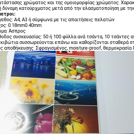
τάστασης χρώματος και της ομοιομορφίας χρώματος. Χαρακτ
ή δύναμη κατούρχματος μετά από την ελασματοποίηση με την
ετροι:
εθος: A4, A3 ή σύμφωνα με τις απαιτήσεις πελατών
χος: 0.18mm0.40mm
ώμα: Άσπρος
θοδος συσκευασίας: 50 ή 100 φύλλα ανά τσάντα, 10 τσάντες 
κιβώτια συσσωρεύονται επάνω και καθορίζονται σταθερά σ
ος αποθήκευσης: Σφραγισμένος, moisture-proof, θερμοκρασί