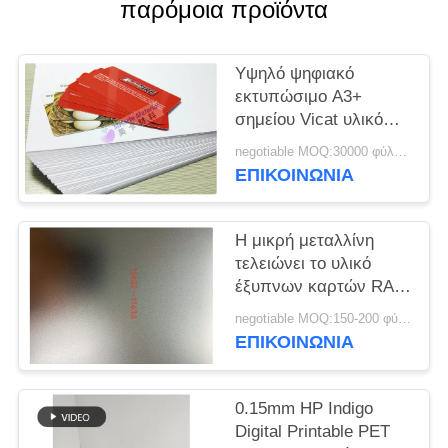
παρόμοια προϊόντα
SITEMAP
Υψηλό ψηφιακό
PRIVACY
εκτυπώσιμο A3+
σημείου Vicat υλικό
POLICY
έξυπνων καρτών
negotiable MOQ:30000 φύλλα ή 2 τόνοι
Konica
ΕΠΙΚΟΙΝΩΝΙΑ
Η μικρή μεταλλίνη
τελειώνει το υλικό
έξυπνων καρτών RA
0.3um 0.10mm
negotiable MOQ:150-200 φύλλα
ΕΠΙΚΟΙΝΩΝΙΑ
0.15mm HP Indigo
Digital Printable PET