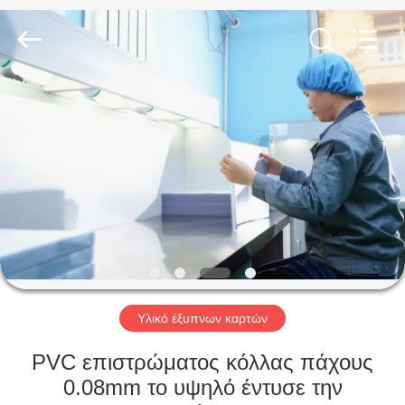
MKarte
Material
Technology
(Tianjin)
Limited.
All
Rights
Reserved.
ΣΠΊΤΙ
ΠΡΟΪΌΝΤΑ
ΒΊΝΤΕΟ
ΣΧΕΤΙΚΆ
ΜΕ
ΕΜΆΣ
Υλικό έξυπνων καρτών
PVC επιστρώματος κόλλας πάχους
ΕΠΙΣΚΕΨΉ
0.08mm το υψηλό έντυσε την