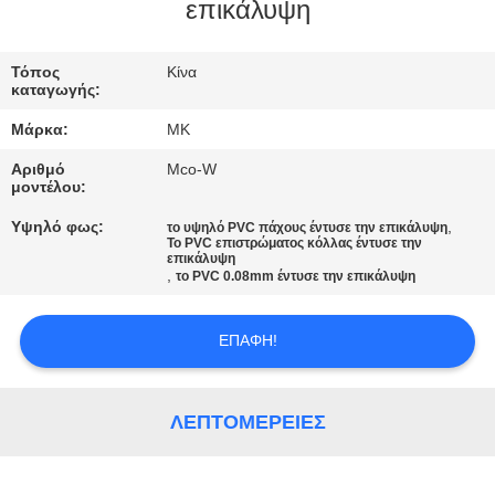
ΕΡΓΟΣΤΑΣΊΟΥ
επικάλυψη
ΈΛΕΓΧΟΣ
Τόπος
Κίνα
καταγωγής:
ΠΟΙΌΤΗΤΑΣ
Μάρκα:
MK
Αριθμό
Mco-W
ΕΠΙΚΟΙΝΩΝΉΣΤΕ
μοντέλου:
ΜΑΖΊ
Υψηλό φως:
,
το υψηλό PVC πάχους έντυσε την επικάλυψη
Το PVC επιστρώματος κόλλας έντυσε την
ΜΑΣ
επικάλυψη
,
το PVC 0.08mm έντυσε την επικάλυψη
ΕΙΔΉΣΕΙΣ
ΕΠΑΦΉ!
ΖΗΤΉΣΤΕ
ΛΕΠΤΟΜΈΡΕΙΕΣ
ΜΙΑ
ΠΡΟΣΦΟΡΆ