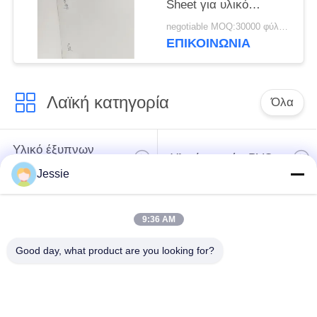
Sheet για υλικό
έξυπνης κάρτας με
negotiable MOQ:30000 φύλλα ή 2 τόνοι
θερμική λαμινοποίηση
ΕΠΙΚΟΙΝΩΝΙΑ
σε θερμοκρασία 110 ~
130 °C
Λαϊκή κατηγορία
Όλα
Υλικό έξυπνων
Υλικό καρτών PVC
καρτών
Jessie
Εκτυπώσιμα φύλλα
Ψηφιακά φύλλα PVC
9:36 AM
PVC Inkjet
εκτύπωσης
Good day, what product are you looking for?
Το PVC έντυσε την
Φύλλο πυρήνων
επικάλυψη
PVC