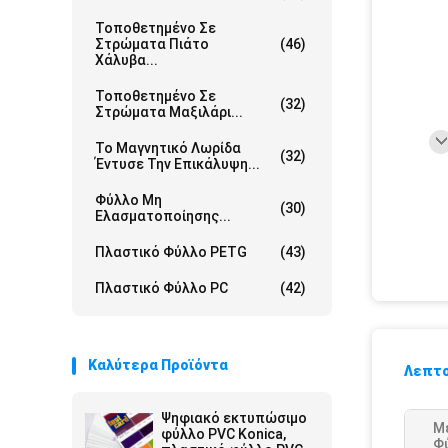
Τοποθετημένο Σε
Στρώματα Πιάτο
(46)
Χάλυβα...
Τοποθετημένο Σε
(32)
Στρώματα Μαξιλάρι...
Το Μαγνητικό Λωρίδα
(32)
Έντυσε Την Επικάλυψη...
Φύλλο Μη
(30)
Ελασματοποίησης...
Πλαστικό Φύλλο PETG
(43)
Πλαστικό Φύλλο PC
(42)
Καλύτερα Προϊόντα
Λεπτο
Ψηφιακό εκτυπώσιμο
Μ
φύλλο PVC Konica,
Φ