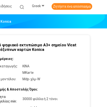
Greek
Ειδήσεις
Ζητήστε ένα απόσπασμα
 Konica
 ψηφιακό εκτυπώσιμο A3+ σημείου Vicat
 έξυπνων καρτών Konica
μέρειες:
καταγωγής:
ΚΙΝΑ
:
MKarte
 μοντέλου:
Mdp-χλμ-W
μής & Αποστολής Όροι:
ητα
30000 φύλλα ή 2 τόνοι
ελίας min: