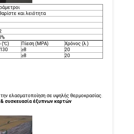
ράμετροι
θαρίστε και λειότητα
2
0%
 (℃)
Πίεση (MPA)
Χρόνος (λ.)
130
≥8
20
≥8
20
 την ελασματοποίηση σε υψηλής θερμοκρασίας.
 & συσκευασία έξυπνων καρτών