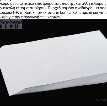
λευρά με το ψηφιακό επίστρωμα εκτύπωσης, και άλλη πλευρά μ
την εύκολη ελασματοποίηση). Το σχεδιασμένο σχεδιάγραμμά σα
λουλάκι HP, τη Xerox, τον εκτυπωτή konica κ.λπ. άμεσα και να 
λυψη για την παραγωγή των καρτών.