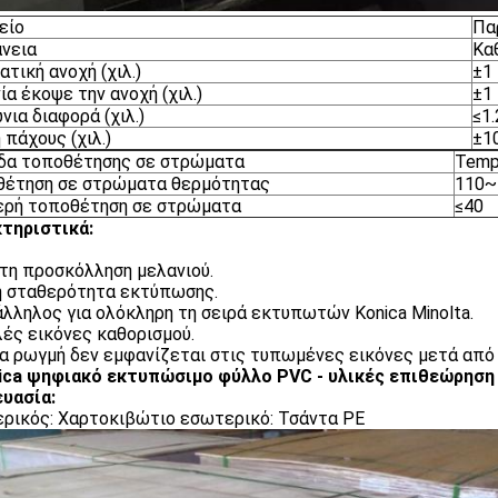
είο
Πα
νεια
Κα
ατική ανοχή (χιλ.)
±1
ία έκοψε την ανοχή (χιλ.)
±1
νια διαφορά (χιλ.)
≤1.
 πάχους (χιλ.)
±1
δα τοποθέτησης σε στρώματα
Temp
θέτηση σε στρώματα θερμότητας
110~
ερή τοποθέτηση σε στρώματα
≤40
τηριστικά:
τη προσκόλληση μελανιού.
 σταθερότητα εκτύπωσης.
λληλος για ολόκληρη τη σειρά εκτυπωτών Konica Minolta.
ές εικόνες καθορισμού.
α ρωγμή δεν εμφανίζεται στις τυπωμένες εικόνες μετά από
ica ψηφιακό εκτυπώσιμο φύλλο PVC - υλικές επιθεώρηση
υασία:
ρικός: Χαρτοκιβώτιο εσωτερικό: Τσάντα PE