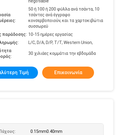
negotiable
50 ή 100 ή 200 φύλλα ανά τσάντα, 10
υασία
τσάντες ανά έγγραφο
έρειες:
κονσερβοποιούν, και τα χαρτοκιβώτια
συσσωρεύ
ς παράδοσης:
10-15 ημέρες εργασίας
πληρωμής:
L/C, D/A, D/P, T/T, Western Union,
ότητα
30 χιλιάες κομμάτια την εβδομάδα
οράς:
αλύτερη Τιμή
Επικοινωνία
Πάχους:
0.15mm0.40mm