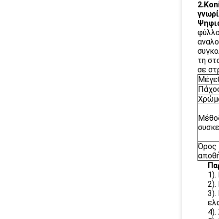
2.Kon
γνωρ
Ψηφια
φύλλο
αναλο
συγκο
τη στ
σε στ
Μέγε
Πάχο
Χρώμ
Μέθο
συσκε
Όρος
αποθ
Πα
1)
2)
3)
ελ
4)