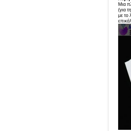
Μια π
(για 
με το 
επικά