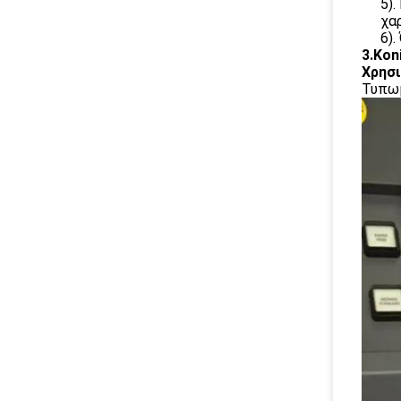
5)
χα
6)
3.Kon
Χρησι
Τυπωμ