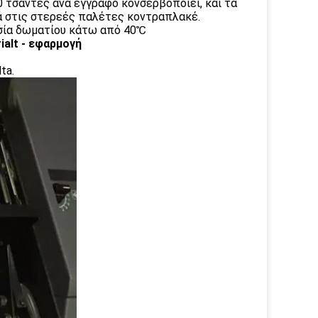
0 τσάντες ανά έγγραφο κονσερβοποιεί, και τα
ά στις στερεές παλέτες κοντραπλακέ.
ασία δωματίου κάτω από 40℃
alt - εφαρμογή
ta.