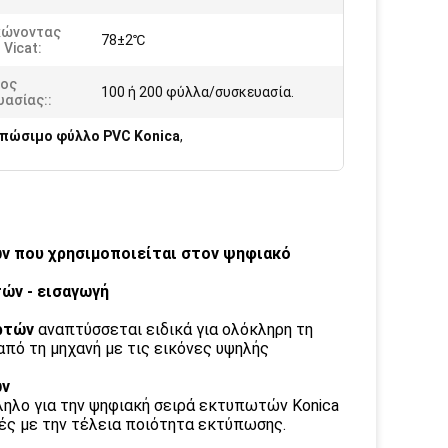
ώνοντας
78±2℃
 Vicat:
ος
100 ή 200 φύλλα/συσκευασία.
ασίας::
πώσιμο φύλλο PVC Konica
,
ν που χρησιμοποιείται στον ψηφιακό
ών - εισαγωγή
ρτών
αναπτύσσεται ειδικά για ολόκληρη τη
πό τη μηχανή με τις εικόνες υψηλής
ών
ηλο για την ψηφιακή σειρά εκτυπωτών Konica
ές με την τέλεια ποιότητα εκτύπωσης.