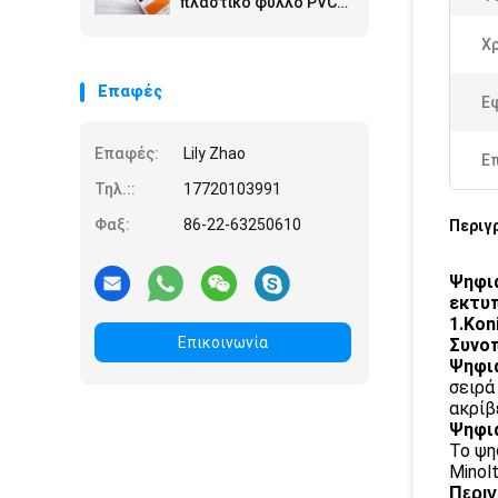
πλαστικό φύλλο PVC
για τη έξυπνη κάρτα
Χ
Επαφές
Ε
Επαφές:
Lily Zhao
Ε
Τηλ.::
17720103991
Φαξ:
86-22-63250610
Περιγ
Ψηφια
εκτυ
1.Kon
Επικοινωνία
Συνοπ
Ψηφια
σειρά
ακρίβ
Ψηφια
Το ψη
Minol
Περιγ