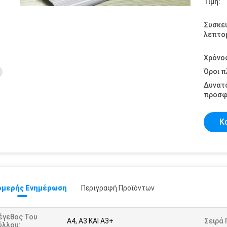
Τιμή:
Συσκε
λεπτομ
Χρόνο
Όροι 
Δυνατ
προσφ
Κ
μερής Ενημέρωση
Περιγραφή Προϊόντων
έγεθος Του
A4, A3 ΚΑΙ A3+
Σειρά 
ύλλου: