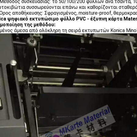
. Μέθοδος συσκευασίας: το 50/100/200 φύλλων ανά τσάντα, 1
ρτοκιβώτια συσσωρεύονται επάνω και καθορίζονται σταθερ
. Όρος αποθήκευσης: Σφραγισμένος, moisture-proof, θερμοκρ
ica ψηφιακό εκτυπώσιμο φύλλο PVC - έξυπνη κάρτα Materi
μοποίηση της μεθόδου:
ένος άμεσα από ολόκληρη τη σειρά εκτυπωτών Konica Minol