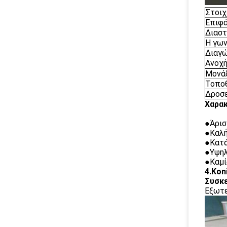
Στοιχ
Επιφά
Διαστ
Η γων
Διαγώ
Ανοχή
Μονά
Τοπο
Δροσ
Χαρακ
●Άρισ
●Καλή
●Κατά
●Υψηλ
●Καμί
4.Kon
Συσκε
Εξωτε