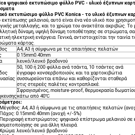
ica ψηφιακό εκτυπώσιμο φύλλο PVC - υλικό έξυπνων καρτ
ίσματα
κό εκτυπώσιμο φύλλο PVC Konica - το υλικό έξυπνων κα
 εκτύπωσης μελανιού, αυτό είναι ένα νέο υλικό που χρησιμο
γικής μεταλλαγής, και το χρώμα του ανακτάται ακριβώς. Το 
λλητική δύναμη, υψηλή δύναμη τοποθέτησης σε στρώματα, σ
ατική ηλεκτρική ενέργεια. Γενικά, αντιστοιχείται την ταινία
ρώματα κάρτας.
θος
A4, A3 ή σύμφωνα με τις απαιτήσεις πελατών
ς
0.15mm0.40mm
α
λευκό/λευκό βραδυνού
50, 100 ή 200 φύλλα ανά τσάντα, 10 τσάντες ανά
δος
έγγραφο κονσερβοποιούν, και τα χαρτοκιβώτια
υασίας
συσσωρεύονται επάνω και καθορίζονται σταθερά
στις στερεές παλέτες κοντραπλακέ.
Σφραγισμένος, moisture-proof, θερμοκρασία δωματίο
ήκευσης
κάτω από 40℃
ράμετροι:
. Μέγεθος: A4, A3 ή σύμφωνα με τις απαιτήσεις πελατών (ανο
. Πάχος: 0.15mm0.40mm (ανοχή +/-5%)
. Περιγραφή επιστρώματος: ψηφιακό επίστρωμα μελανιού σε
ασματοποίησης σε μια άλλη πλευρά.
. Χρώμα: λευκό/λευκό βραδυνού