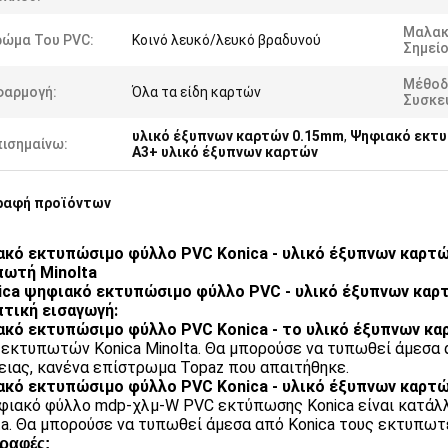
Μαλακ
ρώμα Του PVC:
Κοινό λευκό/λευκό βραδυνού
Σημείο
Μέθοδ
φαρμογή:
Όλα τα είδη καρτών
Συσκευ
υλικό έξυπνων καρτών 0.15mm
,
Ψηφιακό εκτυ
πισημαίνω:
A3+ υλικό έξυπνων καρτών
ραφή προϊόντων
κό εκτυπώσιμο φύλλο PVC Konica - υλικό έξυπνων καρτώ
πωτή Minolta
ica ψηφιακό εκτυπώσιμο φύλλο PVC - υλικό έξυπνων καρτ
τική εισαγωγή:
κό εκτυπώσιμο φύλλο PVC Konica - το υλικό έξυπνων κα
 εκτυπωτών Konica Minolta. Θα μπορούσε να τυπωθεί άμεσα α
ειας, κανένα επίστρωμα Topaz που απαιτήθηκε.
κό εκτυπώσιμο φύλλο PVC Konica - υλικό έξυπνων καρτ
φιακό φύλλο mdp-χλμ-W PVC εκτύπωσης Konica είναι κατάλλ
ta. Θα μπορούσε να τυπωθεί άμεσα από Konica τους εκτυπωτ
ραφές: