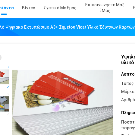
Επικοινωνήστε Μαζ
οϊόντα
Βίντεο
Σχετικά Με Εμάς
Ί Μας
λό Ψηφιακό Εκτυπώσιμο A3+ Σημείου Vicat Υλικό Έξυπνων Καρτών
Υψηλό
υλικό
Λεπτο
Τόπος 
Μάρκα
Αριθμό
Πληρω
Ποσότ
παραγγ