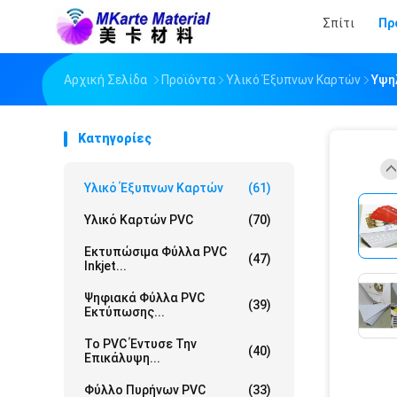
Σπίτι
Πρ
Αρχική Σελίδα
Προϊόντα
Υλικό Έξυπνων Καρτών
Υψη
Κατηγορίες
Υλικό Έξυπνων Καρτών
(61)
Υλικό Καρτών PVC
(70)
Εκτυπώσιμα Φύλλα PVC
(47)
Inkjet...
Ψηφιακά Φύλλα PVC
(39)
Εκτύπωσης...
Το PVC Έντυσε Την
(40)
Επικάλυψη...
Φύλλο Πυρήνων PVC
(33)