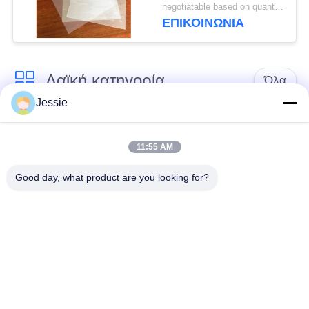
εκτύπωση καρτών για
negotiatable based on quantity MOQ:10000 φύλλα
εκτυπωτή HP Indigo
ΕΠΙΚΟΙΝΩΝΙΑ
M-PET-HIP
Λαϊκή κατηγορία
Όλα
Jessie
Υλικό έξυπνων
Υλικό καρτών PVC
καρτών
11:55 AM
Good day, what product are you looking for?
Εκτυπώσιμα φύλλα
Ψηφιακά φύλλα PVC
PVC Inkjet
εκτύπωσης
Το PVC έντυσε την
Φύλλο πυρήνων
επικάλυψη
PVC
Τοποθετημένο σε
Τοποθετημένο σε