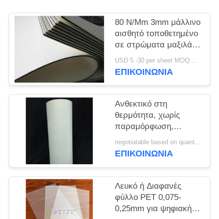
SITEMAP
80 N/Mm 3mm μάλλινο
αισθητό τοποθετημένο
σε στρώματα μαξιλάρι
PRIVACY
μαξιλάρι για την
USD 5 -30 per sheet MOQ:100 PC
POLICY
πιστωτική κάρτα
ΕΠΙΚΟΙΝΩΝΙΑ
Ανθεκτικό στη
θερμότητα, χωρίς
παραμόρφωση,
ανθεκτικό στη
negotiatable based on quantity MOQ:10000 φύλλα
γήρανση από υγρή
ΕΠΙΚΟΙΝΩΝΙΑ
θερμότητα και υψηλή
αντοχή σε εφελκυσμό
φύλλο εκτύπωσης
Λευκό ή Διαφανές
offset PET M-PET-OP
φύλλο PET 0,075-
0,25mm για ψηφιακή