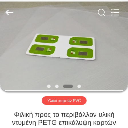
MKarte
Material
Technology
(Tianjin)
Limited.
All
Rights
Reserved.
ΣΠΊΤΙ
ΠΡΟΪΌΝΤΑ
ΒΊΝΤΕΟ
ΣΧΕΤΙΚΆ
ΜΕ
ΕΜΆΣ
Υλικό καρτών PVC
Φιλική προς το περιβάλλον υλική
ΕΠΙΣΚΕΨΉ
ντυμένη PETG επικάλυψη καρτών