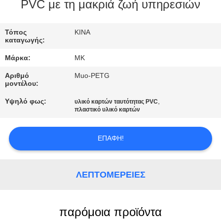
ΕΡΓΟΣΤΑΣΊΟΥ
PVC με τη μακριά ζωή υπηρεσιών
ΈΛΕΓΧΟΣ
Τόπος
ΚΙΝΑ
καταγωγής:
ΠΟΙΌΤΗΤΑΣ
Μάρκα:
MK
Αριθμό
Muo-PETG
ΕΠΙΚΟΙΝΩΝΉΣΤΕ
μοντέλου:
ΜΑΖΊ
Υψηλό φως:
,
υλικό καρτών ταυτότητας PVC
πλαστικό υλικό καρτών
ΜΑΣ
ΕΠΑΦΉ!
ΕΙΔΉΣΕΙΣ
ΖΗΤΉΣΤΕ
ΛΕΠΤΟΜΈΡΕΙΕΣ
ΜΙΑ
ΠΡΟΣΦΟΡΆ
παρόμοια προϊόντα