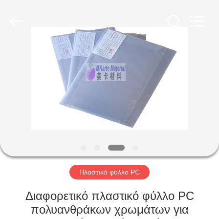
MKarte
Material
Technology
(Tianjin)
Limited.
All
Rights
Reserved.
ΣΠΊΤΙ
ΠΡΟΪΌΝΤΑ
ΒΊΝΤΕΟ
ΣΧΕΤΙΚΆ
ΜΕ
ΕΜΆΣ
Πλαστικό φύλλο PC
Διαφορετικό πλαστικό φύλλο PC
ΕΠΙΣΚΕΨΉ
πολυανθράκων χρωμάτων για