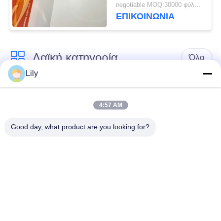
ταυτότητας μικρό
negotiable MOQ:30000 φύλλα ή 2 τόνοι
ΕΠΙΚΟΙΝΩΝΙΑ
Λαϊκή κατηγορία
Όλα
Lily
Υλικό έξυπνων
Υλικό καρτών PVC
καρτών
4:57 AM
Good day, what product are you looking for?
Εκτυπώσιμα φύλλα
Ψηφιακά φύλλα PVC
PVC Inkjet
εκτύπωσης
Το PVC έντυσε την
Φύλλο πυρήνων
επικάλυψη
PVC
Τοποθετημένο σε
Τοποθετημένο σε