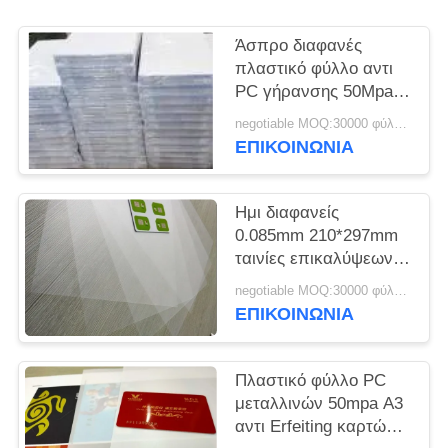
SITEMAP
Άσπρο διαφανές
πλαστικό φύλλο αντι
PC γήρανσης 50Mpa
PRIVACY
1.3g/Cm3
negotiable MOQ:30000 φύλλα ή 2 τόνοι
POLICY
ΕΠΙΚΟΙΝΩΝΙΑ
Ημι διαφανείς
0.085mm 210*297mm
ταινίες επικαλύψεων
PC χωρίς επίστρωση
negotiable MOQ:30000 φύλλα ή 2 τόνοι
ΕΠΙΚΟΙΝΩΝΙΑ
Πλαστικό φύλλο PC
μεταλλινών 50mpa A3
αντι Erfeiting καρτών