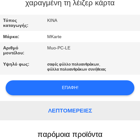
ΕΡΓΟΣΤΑΣΊΟΥ
χαραγμένη τη λέιζερ κάρτα
ΈΛΕΓΧΟΣ
Τόπος
ΚΙΝΑ
καταγωγής:
ΠΟΙΌΤΗΤΑΣ
Μάρκα:
MKarte
Αριθμό
Muo-PC-LE
ΕΠΙΚΟΙΝΩΝΉΣΤΕ
μοντέλου:
ΜΑΖΊ
Υψηλό φως:
,
σαφές φύλλο πολυανθράκων
φύλλα πολυανθράκων συνήθειας
ΜΑΣ
ΕΠΑΦΉ!
ΕΙΔΉΣΕΙΣ
ΖΗΤΉΣΤΕ
ΛΕΠΤΟΜΈΡΕΙΕΣ
ΜΙΑ
ΠΡΟΣΦΟΡΆ
παρόμοια προϊόντα