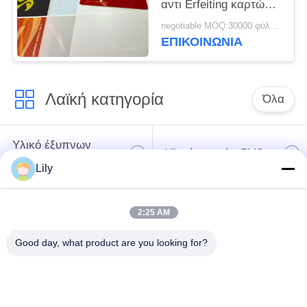
αντι Erfeiting καρτών
ταυτότητας μικρό
negotiable MOQ:30000 φύλλα ή 2 τόνοι
ΕΠΙΚΟΙΝΩΝΙΑ
Λαϊκή κατηγορία
Όλα
Υλικό έξυπνων
Υλικό καρτών PVC
καρτών
Lily
Εκτυπώσιμα φύλλα
Ψηφιακά φύλλα PVC
2:25 AM
PVC Inkjet
εκτύπωσης
Good day, what product are you looking for?
Το PVC έντυσε την
Φύλλο πυρήνων
επικάλυψη
PVC