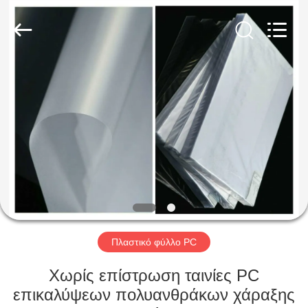
MKarte
Material
Technology
(Tianjin)
Limited.
All
Rights
Reserved.
ΣΠΊΤΙ
ΠΡΟΪΌΝΤΑ
ΒΊΝΤΕΟ
ΣΧΕΤΙΚΆ
ΜΕ
ΕΜΆΣ
Πλαστικό φύλλο PC
Χωρίς επίστρωση ταινίες PC
ΕΠΙΣΚΕΨΉ
επικαλύψεων πολυανθράκων χάραξης