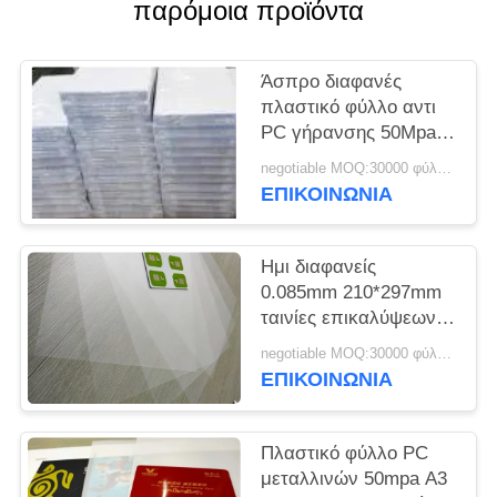
παρόμοια προϊόντα
SITEMAP
Άσπρο διαφανές
PRIVACY
πλαστικό φύλλο αντι
PC γήρανσης 50Mpa
POLICY
1.3g/Cm3
negotiable MOQ:30000 φύλλα ή 2 τόνοι
ΕΠΙΚΟΙΝΩΝΙΑ
Ημι διαφανείς
0.085mm 210*297mm
ταινίες επικαλύψεων
PC χωρίς επίστρωση
negotiable MOQ:30000 φύλλα ή 2 τόνοι
ΕΠΙΚΟΙΝΩΝΙΑ
Πλαστικό φύλλο PC
μεταλλινών 50mpa A3