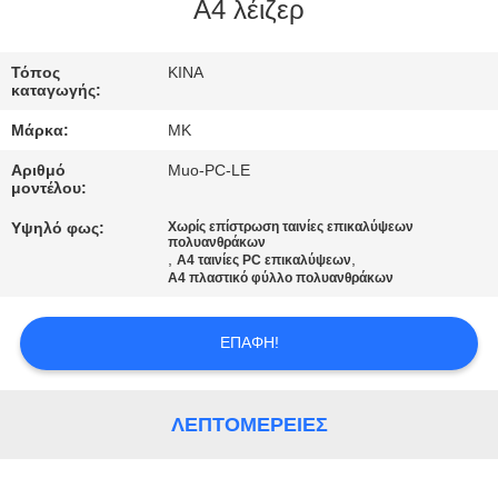
ΕΡΓΟΣΤΑΣΊΟΥ
A4 λέιζερ
ΈΛΕΓΧΟΣ
Τόπος
ΚΙΝΑ
καταγωγής:
ΠΟΙΌΤΗΤΑΣ
Μάρκα:
MK
Αριθμό
Muo-PC-LE
ΕΠΙΚΟΙΝΩΝΉΣΤΕ
μοντέλου:
ΜΑΖΊ
Υψηλό φως:
Χωρίς επίστρωση ταινίες επικαλύψεων
πολυανθράκων
ΜΑΣ
,
,
A4 ταινίες PC επικαλύψεων
A4 πλαστικό φύλλο πολυανθράκων
ΕΙΔΉΣΕΙΣ
ΕΠΑΦΉ!
ΖΗΤΉΣΤΕ
ΛΕΠΤΟΜΈΡΕΙΕΣ
ΜΙΑ
ΠΡΟΣΦΟΡΆ