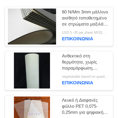
SITEMAP
80 N/Mm 3mm μάλλινο
αισθητό τοποθετημένο
σε στρώματα μαξιλάρι
PRIVACY
μαξιλάρι για την
USD 5 -30 per sheet MOQ:100 PC
POLICY
πιστωτική κάρτα
ΕΠΙΚΟΙΝΩΝΙΑ
Ανθεκτικό στη
θερμότητα, χωρίς
παραμόρφωση,
ανθεκτικό στη
negotiatable based on quantity MOQ:10000 φύλλα
γήρανση από υγρή
ΕΠΙΚΟΙΝΩΝΙΑ
θερμότητα και υψηλή
αντοχή σε εφελκυσμό
φύλλο εκτύπωσης
Λευκό ή Διαφανές
offset PET M-PET-OP
φύλλο PET 0,075-
0,25mm για ψηφιακή