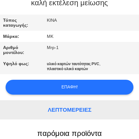
ΕΡΓΟΣΤΑΣΊΟΥ
καλή εκτέλεση μείωσης
ΈΛΕΓΧΟΣ
Τόπος
ΚΙΝΑ
καταγωγής:
ΠΟΙΌΤΗΤΑΣ
Μάρκα:
MK
Αριθμό
Mrp-1
ΕΠΙΚΟΙΝΩΝΉΣΤΕ
μοντέλου:
ΜΑΖΊ
Υψηλό φως:
,
υλικό καρτών ταυτότητας PVC
πλαστικό υλικό καρτών
ΜΑΣ
ΕΠΑΦΉ!
ΕΙΔΉΣΕΙΣ
ΖΗΤΉΣΤΕ
ΛΕΠΤΟΜΈΡΕΙΕΣ
ΜΙΑ
ΠΡΟΣΦΟΡΆ
παρόμοια προϊόντα