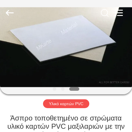
MKarte
Material
Technology
(Tianjin)
Limited.
All
Rights
Reserved.
ΣΠΊΤΙ
ΠΡΟΪΌΝΤΑ
ΒΊΝΤΕΟ
ΣΧΕΤΙΚΆ
ΜΕ
ΕΜΆΣ
Υλικό καρτών PVC
Άσπρο τοποθετημένο σε στρώματα
ΕΠΙΣΚΕΨΉ
υλικό καρτών PVC μαξιλαριών με την