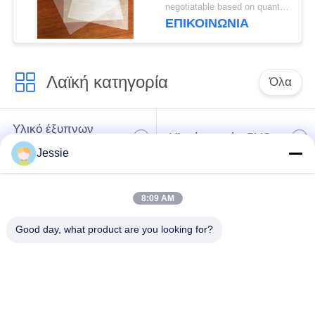
εκτύπωση καρτών για
negotiatable based on quantity MOQ:10000 φύλλα
εκτυπωτή HP Indigo
ΕΠΙΚΟΙΝΩΝΙΑ
M-PET-HIP
Λαϊκή κατηγορία
Όλα
Υλικό έξυπνων
Υλικό καρτών PVC
καρτών
Jessie
Εκτυπώσιμα φύλλα
Ψηφιακά φύλλα PVC
8:09 AM
PVC Inkjet
εκτύπωσης
Good day, what product are you looking for?
Το PVC έντυσε την
Φύλλο πυρήνων
επικάλυψη
PVC
Τοποθετημένο σε
Τοποθετημένο σε