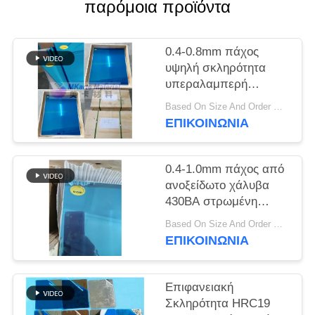
παρόμοια προϊόντα
SITEMAP
0.4-0.8mm πάχος
PRIVACY
υψηλή σκληρότητα
υπεραλαμπερή
POLICY
ανοξείδωτη πλάκα
Based On Size And Order Qty MOQ:100 τεμ
στρώσης από χάλυβα
ΕΠΙΚΟΙΝΩΝΙΑ
για την παραγωγή
πλαστικών καρτών
0.4-1.0mm πάχος από
ανοξείδωτο χάλυβα
430BA στρωμένη
πλάκα από χάλυβα με
Based On Size And Order Qty MOQ:100 Pcs
γυαλιστερό φινίρισμα
ΕΠΙΚΟΙΝΩΝΙΑ
και στις δύο πλευρές
για την παραγωγή
έξυπνων καρτών
Επιφανειακή
Σκληρότητα HRC19