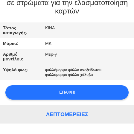
ΕΡΓΟΣΤΑΣΊΟΥ
σε στρώματα για την ελασματοποίηση
καρτών
ΈΛΕΓΧΟΣ
Τόπος
ΚΙΝΑ
ΠΟΙΌΤΗΤΑΣ
καταγωγής:
Μάρκα:
MK
ΕΠΙΚΟΙΝΩΝΉΣΤΕ
Αριθμό
Msp-γ
ΜΑΖΊ
μοντέλου:
ΜΑΣ
Υψηλό φως:
,
φυλλόμορφα φύλλα ανοξείδωτου
φυλλόμορφα φύλλα χάλυβα
ΕΙΔΉΣΕΙΣ
ΕΠΑΦΉ!
ΖΗΤΉΣΤΕ
ΛΕΠΤΟΜΈΡΕΙΕΣ
ΜΙΑ
ΠΡΟΣΦΟΡΆ