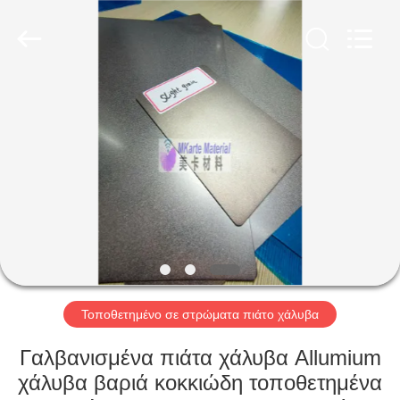
MKarte
Material
Technology
(Tianjin)
Limited.
All
Rights
Reserved.
ΣΠΊΤΙ
ΠΡΟΪΌΝΤΑ
ΒΊΝΤΕΟ
ΣΧΕΤΙΚΆ
ΜΕ
ΕΜΆΣ
Τοποθετημένο σε στρώματα πιάτο χάλυβα
Γαλβανισμένα πιάτα χάλυβα Allumium
ΕΠΙΣΚΕΨΉ
χάλυβα βαριά κοκκιώδη τοποθετημένα