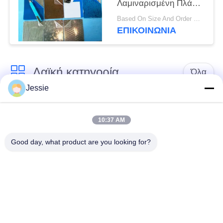
Λαμιναρισμένη Πλάκα
Χάλυβα Ανοξείδωτου
Based On Size And Order Qty MOQ:100 Pcs
Χάλυβα 430BA Για
ΕΠΙΚΟΙΝΩΝΙΑ
Λαμιναρισμό
Πλαστικών Καρτών
Λαϊκή κατηγορία
Όλα
Jessie
Υλικό έξυπνων
Υλικό καρτών PVC
καρτών
10:37 AM
Good day, what product are you looking for?
Εκτυπώσιμα φύλλα
Ψηφιακά φύλλα PVC
PVC Inkjet
εκτύπωσης
Το PVC έντυσε την
Φύλλο πυρήνων
επικάλυψη
PVC