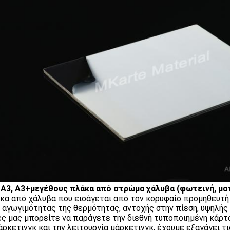
, Α3, Α3+μεγέθους πλάκα από στρώμα χάλυβα (φωτεινή, ματ
κα από χάλυβα που εισάγεται από τον κορυφαίο προμηθευτή
 αγωγιμότητας της θερμότητας, αντοχής στην πίεση, υψηλής
ς μας μπορείτε να παράγετε την διεθνή τυποποιημένη κάρτ
άρκετινγκ και την λειτουργία μάρκετινγκ, έχουμε εξαγάγει 