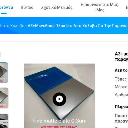
Επικοινωνήστε Μαζ
οϊόντα
Βίντεο
Σχετικά Με Εμάς
Ί Μας
Πιάτο Χάλυβα
Α3+μεγέθους Πλακέτα Από Χάλυβα Για Την Παραγ
Α3+με
παραγ
Λεπτο
Τόπος 
Μάρκα
Αριθμό
Πληρω
Ποσότ
παραγγ