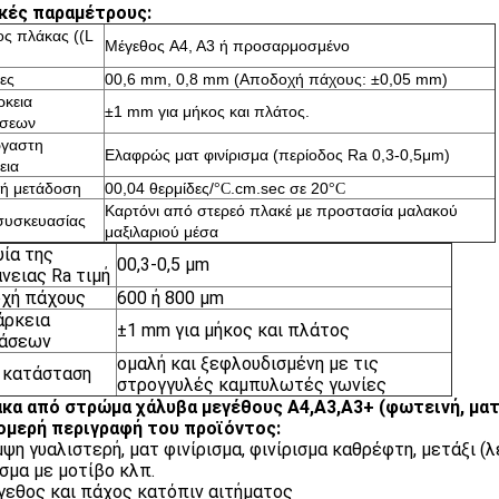
κές παραμέτρους:
ς πλάκας ((L
Μέγεθος A4, A3 ή προσαρμοσμένο
ες
00,6 mm, 0,8 mm (Αποδοχή πάχους: ±0,05 mm)
ρκεια
±1 mm για μήκος και πλάτος.
άσεων
ργαστη
Ελαφρώς ματ φινίρισμα (περίοδος Ra 0,3-0,5μm)
εια
κή μετάδοση
00,04 θερμίδες/
.cm.sec σε 20
°C
°C
Καρτόνι από στερεό πλακέ με προστασία μαλακού
συσκευασίας
μαξιλαριού μέσα
ία της
00,3-0,5 μm
νειας Ra τιμή
χή πάχους
600 ή 800 μm
άρκεια
±1 mm για μήκος και πλάτος
τάσεων
ομαλή και ξεφλουδισμένη με τις
 κατάσταση
στρογγυλές καμπυλωτές γωνίες
άκα από στρώμα χάλυβα μεγέθους A4,A3,A3+ (φωτεινή, ματ,
μερή περιγραφή του προϊόντος:
μψη γυαλιστερή, ματ φινίρισμα, φινίρισμα καθρέφτη, μετάξι (
ισμα με μοτίβο κλπ.
γεθος και πάχος κατόπιν αιτήματος