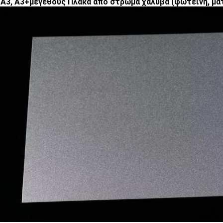
, Α3, Α3+μεγέθους Πλάκα από στρώμα χάλυβα (φωτεινή, ματ