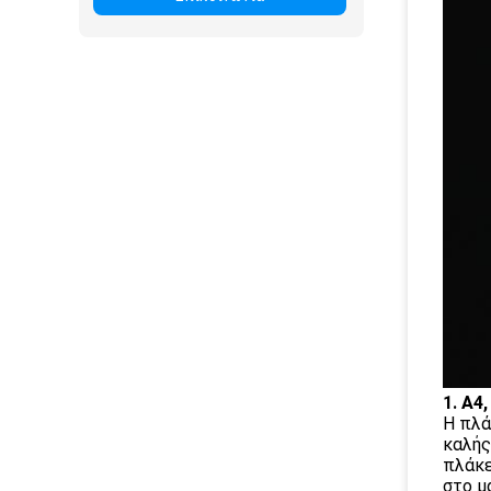
1. Α4
Η πλά
καλής
πλάκε
στο μ