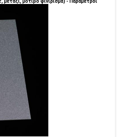
, μετάξι, μοτίβο φινίρισμα) - Παραμέτροι