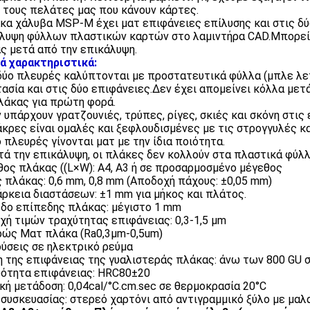
 τους πελάτες μας που κάνουν κάρτες.
κα χάλυβα MSP-M έχει ματ επιφάνειες επίλυσης και στις δύο
λυψη φύλλων πλαστικών καρτών στο λαμιντήρα CAD.Μπορεί 
ς μετά από την επικάλυψη.
ά χαρακτηριστικά:
 δύο πλευρές καλύπτονται με προστατευτικά φύλλα (μπλε λεπ
ασία και στις δύο επιφάνειες.Δεν έχει απομείνει κόλλα μετ
λάκας για πρώτη φορά.
ν υπάρχουν γρατζουνιές, τρύπες, ρίγες, σκιές και σκόνη στι
 άκρες είναι ομαλές και ξεφλουδισμένες με τις στρογγυλές 
ο πλευρές γίνονται ματ με την ίδια ποιότητα.
τά την επικάλυψη, οι πλάκες δεν κολλούν στα πλαστικά φύλλ
ος πλάκας ((L×W): A4, A3 ή σε προσαρμοσμένο μέγεθος
 πλάκας: 0,6 mm, 0,8 mm (Αποδοχή πάχους: ±0,05 mm)
ρκεια διαστάσεων: ±1 mm για μήκος και πλάτος.
δο επίπεδης πλάκας: μέγιστο 1 mm
χή τιμών τραχύτητας επιφάνειας: 0,3-1,5 μm
ώς Ματ πλάκα (Ra0,3μm-0,5um)
ύσεις σε ηλεκτρικό ρεύμα
 της επιφάνειας της γυαλιστεράς πλάκας: άνω των 800 GU σε
ότητα επιφάνειας: HRC80±20
κή μετάδοση: 0,04cal/°C.cm.sec σε θερμοκρασία 20°C
 συσκευασίας: στερεό χαρτόνι από αντιγραμμικό ξύλο με μα