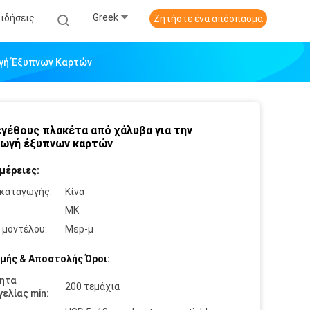
Greek
Ειδήσεις
Ζητήστε ένα απόσπασμα
ωγή Έξυπνων Καρτών
γέθους πλακέτα από χάλυβα για την
ωγή έξυπνων καρτών
μέρειες:
καταγωγής:
Κίνα
:
MK
 μοντέλου:
Msp-μ
μής & Αποστολής Όροι:
ητα
200 τεμάχια
ελίας min: