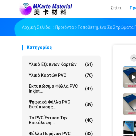
Σπίτι
Πρ
Αρχική Σελίδα
Προϊόντα
Τοποθετημένο Σε Στρώματα 
Κατηγορίες
Υλικό Έξυπνων Καρτών
(61)
Υλικό Καρτών PVC
(70)
Εκτυπώσιμα Φύλλα PVC
(47)
Inkjet...
Ψηφιακά Φύλλα PVC
(39)
Εκτύπωσης...
Το PVC Έντυσε Την
(40)
Επικάλυψη...
Φύλλο Πυρήνων PVC
(33)