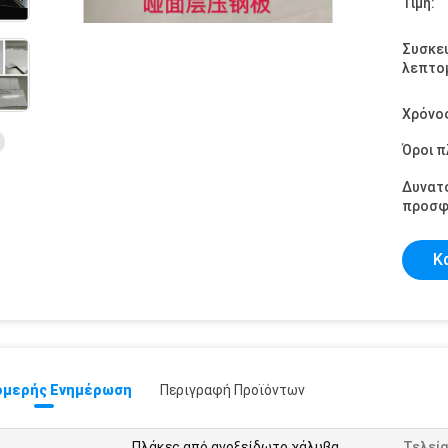
Τιμή:
Συσκε
λεπτομ
Χρόνο
Όροι 
Δυνατ
προσφ
Κ
μερής Ενημέρωση
Περιγραφή Προϊόντων
Πλάκες από ανοξείδωτο χάλυβα
Τελεί