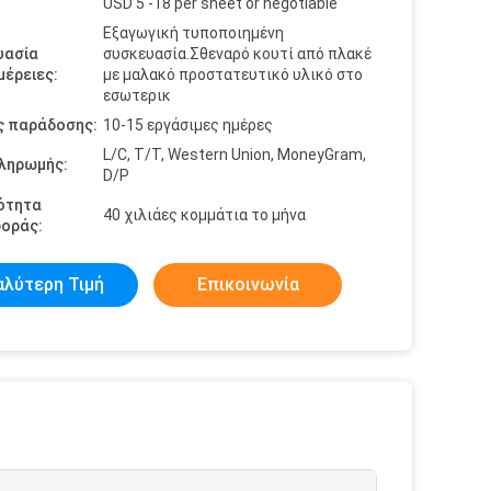
USD 5 -18 per sheet or negotiable
Εξαγωγική τυποποιημένη
υασία
συσκευασία.Σθεναρό κουτί από πλακέ
έρειες:
με μαλακό προστατευτικό υλικό στο
εσωτερικ
ς παράδοσης:
10-15 εργάσιμες ημέρες
L/C, T/T, Western Union, MoneyGram,
πληρωμής:
D/P
ότητα
40 χιλιάες κομμάτια το μήνα
οράς:
αλύτερη Τιμή
Επικοινωνία
α