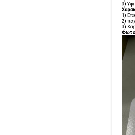
3) Υψ
Χαρακ
1) Επ
2) πά
3) Χα
Φωτογ