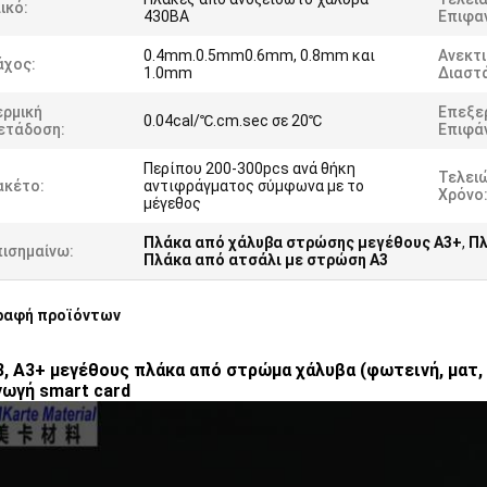
ικό:
430BA
Επιφαν
0.4mm.0.5mm0.6mm, 0.8mm και
Ανεκτ
άχος:
1.0mm
Διαστ
ερμική
Επεξε
0.04cal/℃.cm.sec σε 20℃
ετάδοση:
Επιφάν
Περίπου 200-300pcs ανά θήκη
Τελει
ακέτο:
αντιφράγματος σύμφωνα με το
Χρόνο
μέγεθος
Πλάκα από χάλυβα στρώσης μεγέθους A3+
,
Πλ
πισημαίνω:
Πλάκα από ατσάλι με στρώση Α3
ραφή προϊόντων
3, Α3+ μεγέθους πλάκα από στρώμα χάλυβα (φωτεινή, ματ, 
ωγή smart card