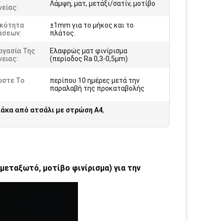
Λάμψη, ματ, μετάξι/σατίν, μοτίβο
είας:
ικότητα
±1mm για το μήκος και το
άσεων:
πλάτος.
ργασία Της
Ελαφρώς ματ φινίρισμα
ειας:
(περίοδος Ra 0,3-0,5μm)
ώστε Το
περίπου 10 ημέρες μετά την
:
παραλαβή της προκαταβολής
άκα από ατσάλι με στρώση Α4
,
μεταξωτό, μοτίβο φινίρισμα) για την