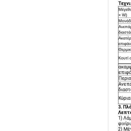
Τεχνι
Μέγεθο
× W)
Μονάδ
Ανεπά
διαστ
Ακατέ
επιφάν
Θερμι
Κουτί 
ακαμψ
επιφά
Περιο
Ανεπ
διασ
Κύρια
3. Πλ
Λεπτο
1) Λά
φινίρ
2) Μέ