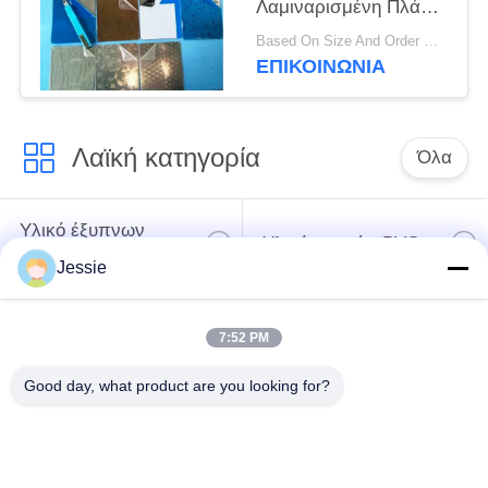
Λαμιναρισμένη Πλάκα
Χάλυβα Ανοξείδωτου
Based On Size And Order Qty MOQ:100 Pcs
Χάλυβα 430BA Για
ΕΠΙΚΟΙΝΩΝΙΑ
Λαμιναρισμό
Πλαστικών Καρτών
Λαϊκή κατηγορία
Όλα
Υλικό έξυπνων
Υλικό καρτών PVC
καρτών
Jessie
Εκτυπώσιμα φύλλα
Ψηφιακά φύλλα PVC
7:52 PM
PVC Inkjet
εκτύπωσης
Good day, what product are you looking for?
Το PVC έντυσε την
Φύλλο πυρήνων
επικάλυψη
PVC