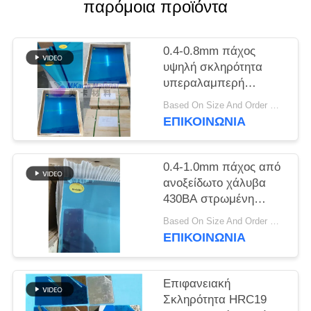
παρόμοια προϊόντα
SITEMAP
0.4-0.8mm πάχος
PRIVACY
υψηλή σκληρότητα
υπεραλαμπερή
POLICY
ανοξείδωτη πλάκα
Based On Size And Order Qty MOQ:100 τεμ
στρώσης από χάλυβα
ΕΠΙΚΟΙΝΩΝΙΑ
για την παραγωγή
πλαστικών καρτών
0.4-1.0mm πάχος από
ανοξείδωτο χάλυβα
430BA στρωμένη
πλάκα από χάλυβα με
Based On Size And Order Qty MOQ:100 Pcs
γυαλιστερό φινίρισμα
ΕΠΙΚΟΙΝΩΝΙΑ
και στις δύο πλευρές
για την παραγωγή
έξυπνων καρτών
Επιφανειακή
Σκληρότητα HRC19