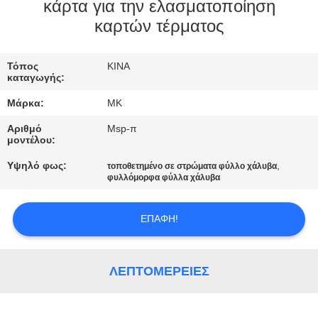
ΕΡΓΟΣΤΑΣΊΟΥ
κάρτα για την ελασματοποίηση
καρτών τέρματος
ΈΛΕΓΧΟΣ
Τόπος
ΚΙΝΑ
ΠΟΙΌΤΗΤΑΣ
καταγωγής:
Μάρκα:
MK
ΕΠΙΚΟΙΝΩΝΉΣΤΕ
Αριθμό
Msp-π
ΜΑΖΊ
μοντέλου:
ΜΑΣ
Υψηλό φως:
,
τοποθετημένο σε στρώματα φύλλο χάλυβα
φυλλόμορφα φύλλα χάλυβα
ΕΙΔΉΣΕΙΣ
ΕΠΑΦΉ!
ΖΗΤΉΣΤΕ
ΛΕΠΤΟΜΈΡΕΙΕΣ
ΜΙΑ
ΠΡΟΣΦΟΡΆ