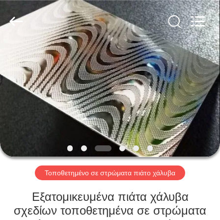
MKarte
Material
Technology
(Tianjin)
Limited.
All
Rights
Reserved.
ΣΠΊΤΙ
ΠΡΟΪΌΝΤΑ
ΒΊΝΤΕΟ
ΣΧΕΤΙΚΆ
ΜΕ
ΕΜΆΣ
Τοποθετημένο σε στρώματα πιάτο χάλυβα
Εξατομικευμένα πιάτα χάλυβα
ΕΠΙΣΚΕΨΉ
σχεδίων τοποθετημένα σε στρώματα