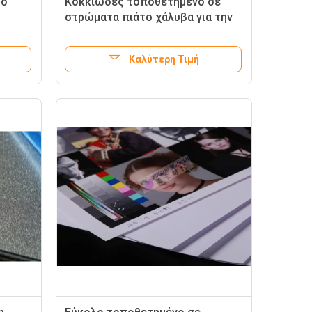
το
Κοκκιώδες τοποθετημένο σε
στρώματα πιάτο χάλυβα για την
αστική
ελασματοποίηση έξυπνων
καρτών εξατομίκευσης
Καλύτερη Τιμή