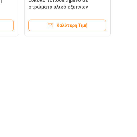
η
Εύκολο τοποθετημένο σε
στρώματα υλικό έξυπνων
ο σε
καρτών για το φύλλο εκτύπωσης
PVC Inkjet
Καλύτερη Τιμή