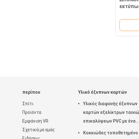
εκτύπω
υλικό έ
χρώματ
περίπου
Υλικό έξυπνων καρτών
Σπίτι
Υλικός διαφανής έξυπνων
Προϊόντα
καρτών εξελίκτρων ταινι
Εμφάνιση VR
επικαλύψεων PVC με ένα
Σχετικά με εμάς
δευτερεύον επίστρωμα
Κοκκιώδες τοποθετημένο
Ειδήσεις
κόλλας