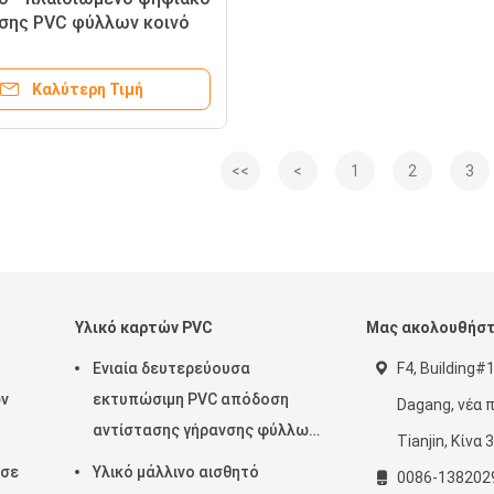
σης PVC φύλλων κοινό
ξυπνων καρτών λευκού/
ος βραδυνού άσπρο
Καλύτερη Τιμή
<<
<
1
2
3
Υλικό καρτών PVC
Μας ακολουθήσ
Ενιαία δευτερεύουσα
F4, Building#1
ών
εκτυπώσιμη PVC απόδοση
Dagang, νέα π
αντίστασης γήρανσης φύλλων
Tianjin, Κίνα
ανώτερη
 σε
Υλικό μάλλινο αισθητό
0086-138202