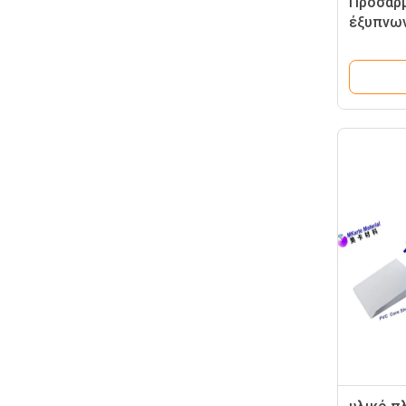
Προσαρ
έξυπνων
τοποθε
μαξιλάρ
λαστιχέ