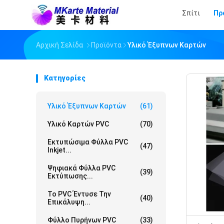
Σπίτι
Πρ
Αρχική Σελίδα
Προϊόντα
Υλικό Έξυπνων Καρτών
Κατηγορίες
Υλικό Έξυπνων Καρτών
(61)
Υλικό Καρτών PVC
(70)
Εκτυπώσιμα Φύλλα PVC
(47)
Inkjet...
Ψηφιακά Φύλλα PVC
(39)
Εκτύπωσης...
Το PVC Έντυσε Την
(40)
Επικάλυψη...
Φύλλο Πυρήνων PVC
(33)