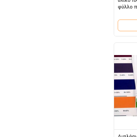
υλικό π
φύλλο 
καρτών 
Διπλάσι