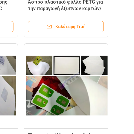
σης
Άσπρο πλαστικό φύλλο PETG για
C
την παραγωγή έξυπνων καρτών/
ίο
πιστωτικών καρτών
Καλύτερη Τιμή