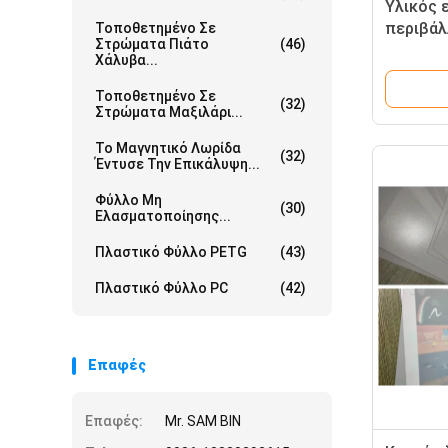
Υλικός 
περιβάλ
Τοποθετημένο Σε
Στρώματα Πιάτο
(46)
γδαρσίμ
Χάλυβα...
παραγω
Τοποθετημένο Σε
(32)
Στρώματα Μαξιλάρι...
Το Μαγνητικό Λωρίδα
(32)
Έντυσε Την Επικάλυψη...
Φύλλο Μη
(30)
Ελασματοποίησης...
Πλαστικό Φύλλο PETG
(43)
Πλαστικό Φύλλο PC
(42)
Επαφές
Επαφές:
Mr. SAM BIN