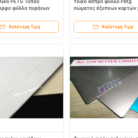
λικό PETG Τύπου
Υλικό άσπρο φύλλο Petg
ορφο φύλλο πυρήνων
σώματος έξυπνων καρτών 
 έξυπνων καρτών
υψηλή χημική σταθερότητα
ό
Καλύτερη Τιμή
Καλύτερη Τιμή