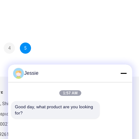
4
5
Jessie
τε
Στείλτε μας μήνυμα
1:57 AM
, Shijihuayuan,
Good day, what product are you looking 
for?
εριοχή Binhai,
 300270
92615