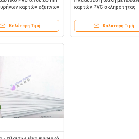
λαστικό PVC 0.100.85mm
HRC80±20 η υλική μεταλλίν
πυρήνων καρτών έξυπνων
καρτών PVC σκληρότητας
για τον εκτυπωτή
τελειώνει το τοποθετημέν
στρώματα πιάτο χάλυβα
Καλύτερη Τιμή
Καλύτερη Τιμή
ο - πλαισιωμένο ψηφιακό