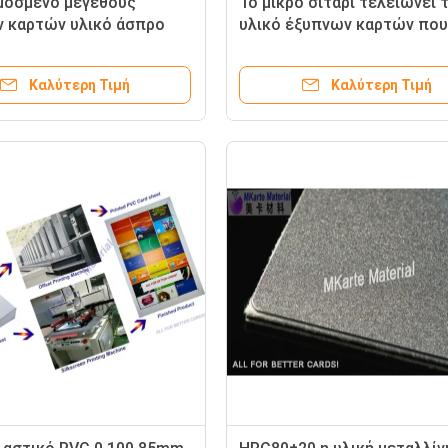
μοσμένο μεγέθους
Το μικρό σιτάρι τελειώνει 
 καρτών υλικό άσπρο
υλικό έξυπνων καρτών που
τημένο σε στρώματα
χρησιμοποιείται για την πλ
ι μαξιλαριών πυριτίου
ελασματοποίηση καρτών
Καλύτερη Τιμή
Καλύτερη Τιμή
νιο