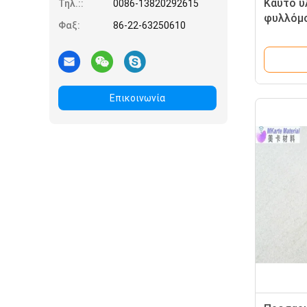
Καυτό υ
Τηλ.::
0086-13820292615
φυλλόμ
Φαξ:
86-22-63250610
καρτών
πλαστικ
Επικοινωνία