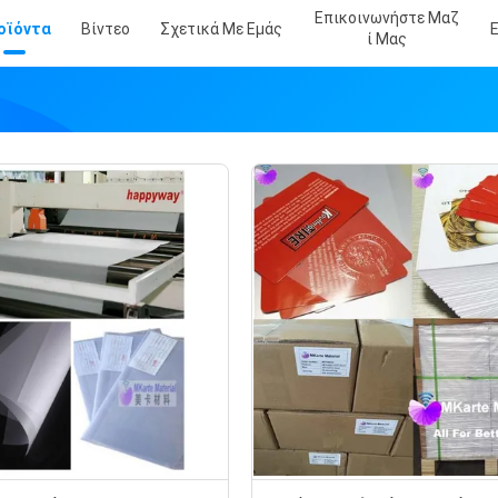
Επικοινωνήστε Μαζ
οϊόντα
Βίντεο
Σχετικά Με Εμάς
Ί Μας