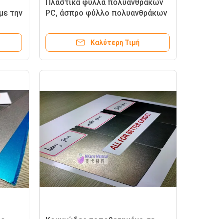
Πλαστικά φύλλα πολυανθράκων
με την
PC, άσπρο φύλλο πολυανθράκων
για την παραγωγή της έξυπνης
κάρτας
Καλύτερη Τιμή