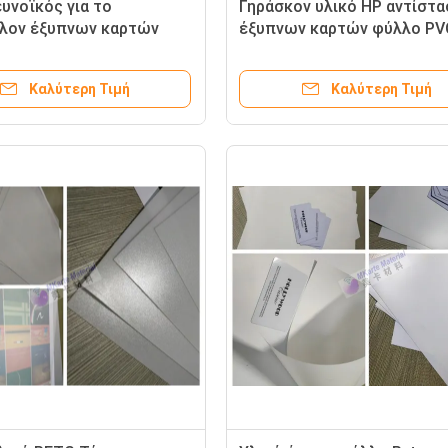
ευνοϊκός για το
Γηράσκον υλικό HP αντίστα
λον έξυπνων καρτών
έξυπνων καρτών φύλλο PV
ατος ανθεκτικός για την
εκτύπωσης λουλακιού ενια
γή καρτών PC
πλαισιωμένο ψηφιακό
Καλύτερη Τιμή
Καλύτερη Τιμή