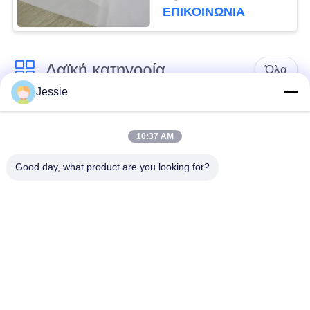
ΕΠΙΚΟΙΝΩΝΙΑ
Λαϊκή κατηγορία
Όλα
Jessie
Υλικό έξυπνων
Υλικό καρτών PVC
καρτών
10:37 AM
Good day, what product are you looking for?
Εκτυπώσιμα φύλλα
Ψηφιακά φύλλα PVC
PVC Inkjet
εκτύπωσης
Το PVC έντυσε την
Φύλλο πυρήνων
επικάλυψη
PVC
Τοποθετημένο σε
Τοποθετημένο σε
στρώματα πιάτο