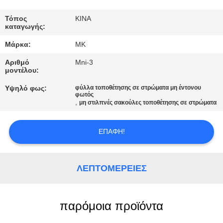
ΕΡΓΟΣΤΑΣΊΟΥ
Τόπος
ΚΙΝΑ
καταγωγής:
ΈΛΕΓΧΟΣ
Μάρκα:
MK
ΠΟΙΌΤΗΤΑΣ
Αριθμό
Mni-3
μοντέλου:
ΕΠΙΚΟΙΝΩΝΉΣΤΕ
Υψηλό φως:
φύλλα τοποθέτησης σε στρώματα μη έντονου
φωτός
ΜΑΖΊ
,
μη στιλπνές σακούλες τοποθέτησης σε στρώματα
ΜΑΣ
ΕΠΑΦΉ!
ΕΙΔΉΣΕΙΣ
ΛΕΠΤΟΜΈΡΕΙΕΣ
ΖΗΤΉΣΤΕ
ΜΙΑ
παρόμοια προϊόντα
ΠΡΟΣΦΟΡΆ