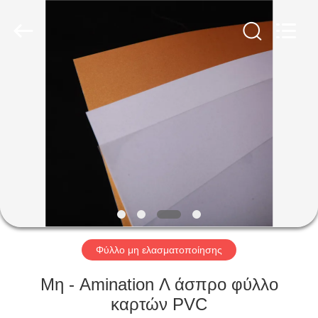
MKarte
Material
Technology
(Tianjin)
Limited.
All
Rights
Reserved.
ΣΠΊΤΙ
ΠΡΟΪΌΝΤΑ
ΒΊΝΤΕΟ
ΣΧΕΤΙΚΆ
ΜΕ
ΕΜΆΣ
Φύλλο μη ελασματοποίησης
Μη - Amination Λ άσπρο φύλλο
ΕΠΙΣΚΕΨΉ
καρτών PVC