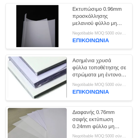
Εκτυπώσιμο 0.96mm
SITEMAP
προσκόλλησης
μελανιού φύλλο μη
PRIVACY
ελασματοποίησης
Negotibable MOQ:5000 σύνολα (3 φύλλα ανά φύλλο)
Inkjet
POLICY
ΕΠΙΚΟΙΝΩΝΙΑ
Ασημένια χρυσά
φύλλα τοποθέτησης σε
στρώματα μη έντονου
φωτός A4 200*300mm
Negotibable MOQ:5000 σύνολα (3 φύλλα ανά φύλλο)
ΕΠΙΚΟΙΝΩΝΙΑ
Διαφανής 0.76mm
σαφής εκτύπωση
0.24mm φύλλο μη
ελασματοποίησης PVC
Negotibable MOQ:5000 σύνολα (3 φύλλα ανά φύλλο)