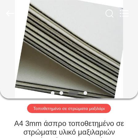
MKarte
Material
Technology
(Tianjin)
Limited.
All
Rights
Reserved.
ΣΠΊΤΙ
ΠΡΟΪΌΝΤΑ
ΒΊΝΤΕΟ
ΣΧΕΤΙΚΆ
ΜΕ
ΕΜΆΣ
Τοποθετημένο σε στρώματα μαξιλάρι
A4 3mm άσπρο τοποθετημένο σε
ΕΠΙΣΚΕΨΉ
στρώματα υλικό μαξιλαριών