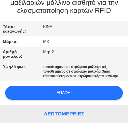
ΕΡΓΟΣΤΑΣΊΟΥ
μαξιλαριών μάλλινο αισθητό για την
ελασματοποίηση καρτών RFID
ΈΛΕΓΧΟΣ
Τόπος
ΚΙΝΑ
ΠΟΙΌΤΗΤΑΣ
καταγωγής:
Μάρκα:
MK
ΕΠΙΚΟΙΝΩΝΉΣΤΕ
Αριθμό
Mrp-2
ΜΑΖΊ
μοντέλου:
ΜΑΣ
Υψηλό φως:
,
τοποθετημένο σε στρώματα μαξιλάρι a4
,
τοποθετημένο σε στρώματα μαξιλάρι 3mm
rfid τοποθετημένο σε στρώματα κάρτα μαξιλάρι
ΕΙΔΉΣΕΙΣ
ΕΠΑΦΉ!
ΖΗΤΉΣΤΕ
ΜΙΑ
ΛΕΠΤΟΜΈΡΕΙΕΣ
ΠΡΟΣΦΟΡΆ