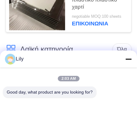
χαρτί
negotiable MOQ:100 sheets
ΕΠΙΚΟΙΝΩΝΙΑ
Λαϊκή κατηγορία
Όλα
Lily
Υλικό έξυπνων
Υλικό καρτών PVC
καρτών
2:03 AM
Good day, what product are you looking for?
Εκτυπώσιμα φύλλα
Ψηφιακά φύλλα PVC
PVC Inkjet
εκτύπωσης
Το PVC έντυσε την
Φύλλο πυρήνων
επικάλυψη
PVC