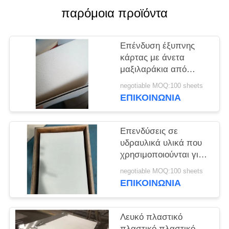
παρόμοια προϊόντα
SITEMAP
Επένδυση έξυπνης
PRIVACY
κάρτας με άνετα
POLICY
μαξιλαράκια από
τσόχα με φινίρισμα
negotiable MOQ:100 sheets
μάλλινης επιφάνειας
ΕΠΙΚΟΙΝΩΝΙΑ
και μαύρο υλικό
σιλικόνης στη μέση
Επενδύσεις σε
υδραυλικά υλικά που
χρησιμοποιούνται για
την κατασκευή
negotiable MOQ:100 sheets
υδραυλικών υλών
ΕΠΙΚΟΙΝΩΝΙΑ
Λευκό πλαστικό
πλαστικό πλαστικό