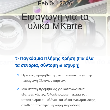
ΕΡΓΟΣΤΑΣΊΟΥ
Feb 04, 2026
Εισαγωγή για τα
ΈΛΕΓΧΟΣ
υλικά MKarte
ΠΟΙΌΤΗΤΑΣ
ΕΠΙΚΟΙΝΩΝΉΣΤΕ
ΜΑΖΊ
ΜΑΣ
✨ Παγκόσμια Πλήρης Χρήση (Για όλα
τα σενάρια, σύντομη & ισχυρή)
ΕΙΔΉΣΕΙΣ
Ηγετικός προμηθευτής καταναλωτικών για την
παραγωγή έξυπνων καρτών.
ΖΗΤΉΣΤΕ
Μία στάση προμήθειας για καταναλωτικά
ΜΙΑ
έξυπνες κάρτες. Ολοκληρωμένη γκάμα τσιπ,
υποστρώματα, μελάνες και υλικά ενσωμάτωσης,
ΠΡΟΣΦΟΡΆ
σταθερή ποιότητα, έγκαιρη παράδοση