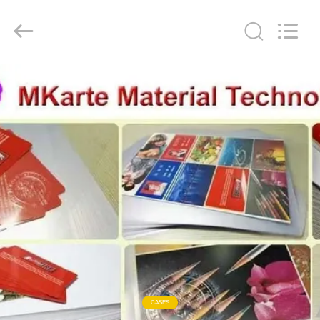
MKarte
Material
Technology
(Tianjin)
Limited.
All
Rights
Reserved.
ΣΠΊΤΙ
ΠΡΟΪΌΝΤΑ
ΒΊΝΤΕΟ
ΣΧΕΤΙΚΆ
ΜΕ
ΕΜΆΣ
ΕΠΙΣΚΕΨΉ
CASES