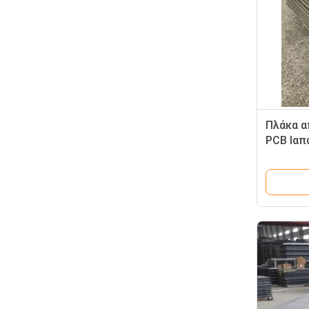
Πλάκα α
PCB Ιαπ
πλάκα α
για θερ