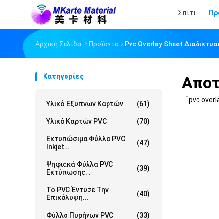
Σπίτι
Πρ
Αρχική Σελίδα
Προϊόντα
Pvc Overlay Sheet Διαδικτ
Κατηγορίες
Αποτ
「pvc overl
Υλικό Έξυπνων Καρτών
(61)
Υλικό Καρτών PVC
(70)
Εκτυπώσιμα Φύλλα PVC
(47)
Inkjet...
Ψηφιακά Φύλλα PVC
(39)
Εκτύπωσης...
Το PVC Έντυσε Την
(40)
Επικάλυψη...
Φύλλο Πυρήνων PVC
(33)