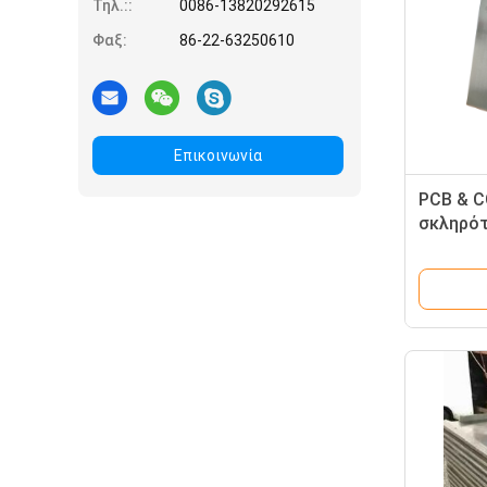
Τηλ.::
0086-13820292615
Φαξ:
86-22-63250610
Επικοινωνία
PCB & C
σκληρότ
πλάκα λ
θερμοκρ
ανθεκτι