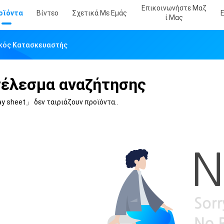
Επικοινωνήστε Μαζ
οϊόντα
Βίντεο
Σχετικά Με Εμάς
Ί Μας
υακός Κατασκευαστής
έλεσμα αναζήτησης
ay sheet」
δεν ταιριάζουν προϊόντα..