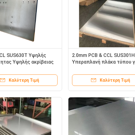
CL SUS630T Υψηλής
2.0mm PCB & CCL SUS301H
ητας Υψηλής ακρίβειας
Υπεραπλανή πλάκα τύπου γ
αμινοποίησης υψηλής
πλάκες PCB ή CCL
ασίας ανθεκτική,
Καλύτερη Τιμή
Καλύτερη Τιμή
κή στη διάβρωση