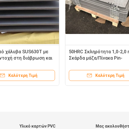
πό χάλυβα SUS630T με
50HRC Σκληρότητα 1,0-2,0
ντοχή στη διάβρωση και
Σκάρδα μάζα/Πίνακα Pin-
τητα τυπωμένο κύκλωμα
LamΠίνακα κυκλώματος
ς πιεστηρίου PCB/CCL
εκτυπωμένου PCB/CCL Πίν
Καλύτερη Τιμή
Καλύτερη Τιμή
630T
τύπου MKSP-D420
Υλικό καρτών PVC
Μας ακολουθήσ