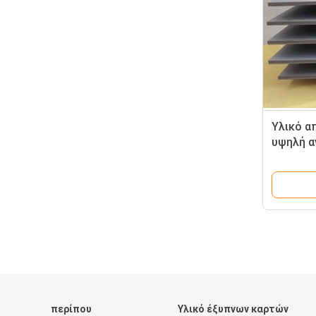
Υλικό α
υψηλή α
σκληρό
πλακέτα
MKSP-S
περίπου
Υλικό έξυπνων καρτών