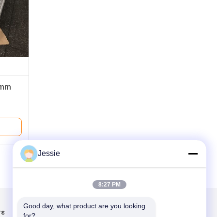
 mm
ακα
Jessie
8:27 PM
Good day, what product are you looking 
τε
Στείλτε μας μήνυμα
for?