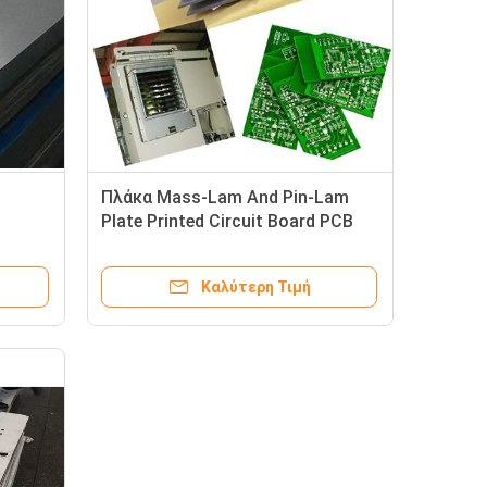
Πλάκα Mass-Lam And Pin-Lam
Plate Printed Circuit Board PCB
ιας
Lamination Steel Plate MKSP-
S για
PCB-400
Καλύτερη Τιμή
ου